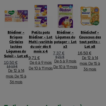
Blédîner -
Petits pots
Blédîner -
Blédichef -
Briques
Blédîner - Lot
Légumes du
Couscous des
Céréales
Multi-variétés
potager - Lot
tout petits -
lactées
du soir dès 6
x3
Lot x8
Légumes du
mois x 4
7,37 €
16,50 €
Soleil - Lot x6
9,21 €
9,71 €
De 12 à 14
De 6 à 9 mois
10,50 €
De 6 à 9 mois
mois
De 15 à
13,13 €
De 10 à 11 mois
De 10 à 11 mois
36 mois
De 12 à 14
mois
De 15 à
36 mois