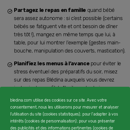
Partagez le repas en famille
quand bébé
sera assez autonome : si c’est possible (certains
bébés se fatiguent vite et ont besoin de dîner
très tôt !), mangez en même temps que lui, à
table, pour lui montrer l’exemple (gestes main-
bouche, manipulation des couverts, mastication).
Planifiez les menus à l’avance
pour éviter le
stress éventuel des préparatifs du soir, misez
sur des repas Blédina auxquels vous devrez
juste ajouter un filet d'huile, surtout si vous avez
peu de temps après votre journée de travail.
bledina.com utilise des cookies sur ce site. Avec votre
consentement, nous les utiliserons pour mesurer et analyser
Variez les saveurs et les textures
​​
(en
l'utilisation du site (cookies statistiques) ; pour l'adapter à vos
adaptant bien sûr ces dernières à son
intérêts (cookies de personnalisation) ; pour vous présenter
âge
) pour éveiller la curiosité de bébé et lui faire
des publicités et des informations pertinentes (cookies de