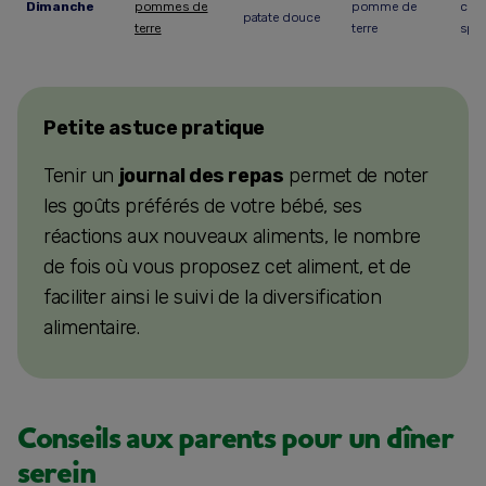
Dimanche
pommes de
pomme de
cou
patate douce
terre
terre
spag
Petite astuce pratique
Tenir un
journal des repas
permet de noter
les goûts préférés de votre bébé, ses
réactions aux nouveaux aliments, le nombre
de fois où vous proposez cet aliment, et de
faciliter ainsi le suivi de la diversification
alimentaire.
Conseils aux parents pour un dîner
serein