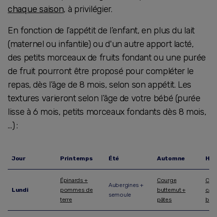
chaque saison
, à privilégier.
En fonction de l’appétit de l’enfant, en plus du lait
(maternel ou infantile) ou d'un autre apport lacté,
des petits morceaux de fruits fondant ou une purée
de fruit pourront être proposé pour compléter le
repas, dès l’âge de 8 mois, selon son appétit. Les
textures varieront selon l’âge de votre bébé (purée
lisse à 6 mois, petits morceaux fondants dès 8 mois,
…) :
Jour
Printemps
Été
Automne
Hiv
Épinards +
Courge
Céle
Aubergines +
Lundi
pommes de
butternut +
caro
semoule
terre
pâtes
bou