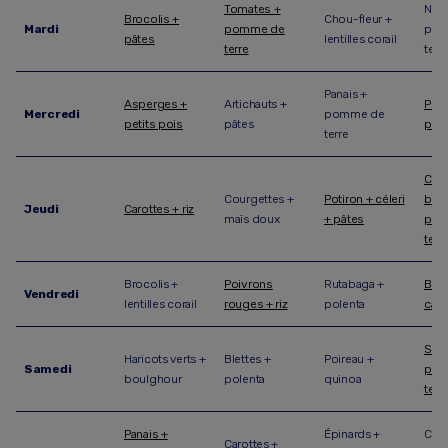
Tomates +
Nave
Brocolis +
Chou-fleur +
Mardi
pomme de
pom
pâtes
lentilles corail
terre
terr
Panais +
Asperges +
Artichauts +
Poti
Mercredi
pomme de
petits pois
pâtes
pot
terre
Cho
Courgettes +
Potiron + céleri
brux
Jeudi
Carottes + riz
maïs doux
+ pâtes
pom
terr
Brocolis +
Poivrons
Rutabaga +
Broc
Vendredi
lentilles corail
rouges + riz
polenta
caro
Sals
Haricots verts +
Blettes +
Poireau +
Samedi
pom
boulghour
polenta
quinoa
terr
Panais +
Épinards +
Caro
Carottes +