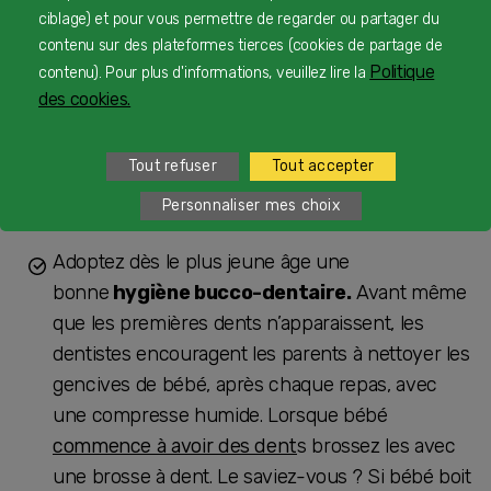
découvrir une grande palette de goûts et faites
ciblage) et pour vous permettre de regarder ou partager du
petit à petit évoluer les textures pour
contenu sur des plateformes tierces (cookies de partage de
développer sa capacité de mastication.
Politique
contenu). Pour plus d'informations, veuillez lire la
des cookies.
Dissociez alimentation et sommeil :
évitez
que le sein ou le biberon ne devienne le seul
Tout refuser
Tout accepter
rituel d’endormissement, afin que votre bébé
Personnaliser mes choix
apprenne à s’apaiser autrement.
Adoptez dès le plus jeune âge une
bonne
hygiène bucco-dentaire.
Avant même
que les premières dents n’apparaissent, les
dentistes encouragent les parents à nettoyer les
gencives de bébé, après chaque repas, avec
une compresse humide. Lorsque bébé ​
commence à avoir des dent
s brossez les avec
une brosse à dent. Le saviez-vous ? Si bébé boit