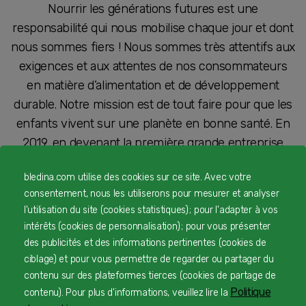
Nourrir les générations futures est une
responsabilité qui nous mobilise chaque jour et dont
nous sommes fiers ! Nous sommes très attentifs aux
exigences et aux attentes de nos consommateurs
en matière d’alimentation et de développement
durable. Notre mission est de tout faire pour que les
enfants vivent sur une planète en bonne santé. En
2019, en devenant la première grande entreprise
certifiée B Corp en France, nous nous sommes
bledina.com utilise des cookies sur ce site. Avec votre
engagés à accélérer la transformation de notre
consentement, nous les utiliserons pour mesurer et analyser
entreprise socialement et économiquement.
l'utilisation du site (cookies statistiques) ; pour l'adapter à vos
intérêts (cookies de personnalisation) ; pour vous présenter
Le processus est lancé : nous travaillons main dans
des publicités et des informations pertinentes (cookies de
la main avec les consommateurs, les parents, les
ciblage) et pour vous permettre de regarder ou partager du
agriculteurs, les salariés, les scientifiques, les
contenu sur des plateformes tierces (cookies de partage de
fournisseurs, les institutions pour construire
un
Politique
contenu). Pour plus d'informations, veuillez lire la