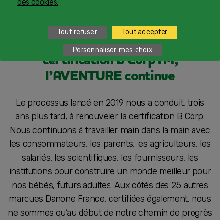
monde meilleur
pour nos bébés futurs adultes.
des cookies.
Notre démarche est plus que jamais pleine de sens !
Tout refuser
Tout accepter
2022 Le renouvellement de la
Personnaliser mes choix
certification B CorpTM,
l’AVENTURE continue
Le processus lancé en 2019 nous a conduit, trois
ans plus tard, à renouveler la certification B Corp.
Nous continuons à travailler main dans la main avec
les consommateurs, les parents, les agriculteurs, les
salariés, les scientifiques, les fournisseurs, les
institutions pour construire un monde meilleur pour
nos bébés, futurs adultes. Aux côtés des 25 autres
marques Danone France, certifiées également, nous
ne sommes qu’au début de notre chemin de progrès