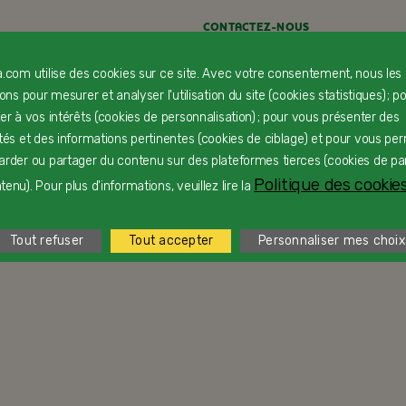
CONTACTEZ-NOUS
LIVRAISON
a.com utilise des cookies sur ce site. Avec votre consentement, nous les
rons pour mesurer et analyser l'utilisation du site (cookies statistiques) ; p
PAIEMENT SÉCURISÉ
ter à vos intérêts (cookies de personnalisation) ; pour vous présenter des
ités et des informations pertinentes (cookies de ciblage) et pour vous pe
PROFESSIONNELS DE SANTÉ
arder ou partager du contenu sur des plateformes tierces (cookies de pa
Politique des cookies
enu). Pour plus d'informations, veuillez lire la
FAQ
Tout refuser
Tout accepter
Personnaliser mes choix