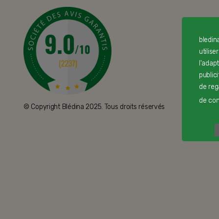
bledin
utilise
l'adap
public
de reg
de cont
© Copyright Blédina 2025. Tous droits réservés