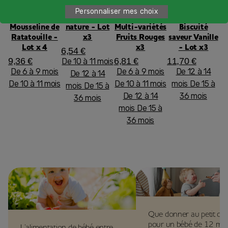
Petits pots
Mon 1er
Coupelles
Blédidej -
Personnaliser mes choix
Blédina -
Boudoir
Fruits - Lot
Croissance
Mousseline de
nature - Lot
Multi-variétés
Biscuité
Ratatouille -
x3
Fruits Rouges
saveur Vanille
Lot x 4
x3
- Lot x3
6,54 €
9,36 €
6,81 €
11,70 €
De 10 à 11 mois
De 6 à 9 mois
De 6 à 9 mois
De 12 à 14
De 12 à 14
De 10 à 11 mois
De 10 à 11 mois
mois
De 15 à
mois
De 15 à
De 12 à 14
36 mois
36 mois
mois
De 15 à
36 mois
Que donner au petit dé
pour un bébé de 12 moi
L’alimentation de bébé entre