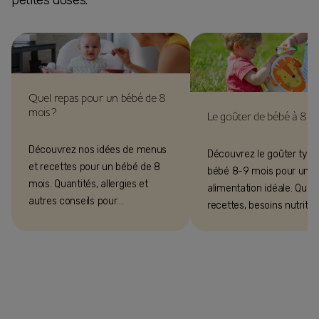
Quel repas pour un bébé de 8
mois ?
Le goûter de bébé à 8-
Découvrez nos idées de menus
Découvrez le goûter type
et recettes pour un bébé de 8
bébé 8-9 mois pour une
mois. Quantités, allergies et
alimentation idéale. Quant
autres conseils pour
recettes, besoins nutritio
l'alimentation de votre bébé.
idée goûter, découverte 
fruits, compotes... Suivez
conseils adaptés à son â