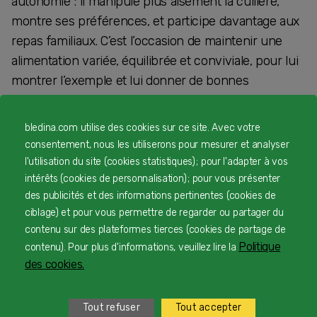
autonomie : il manipule plus aisément la cuillère,
montre ses préférences, et participe davantage aux
repas familiaux. C’est l’occasion de maintenir une
alimentation variée, équilibrée et conviviale, pour lui
montrer l’exemple et lui donner de bonnes
habitudes pour plus tard.
bledina.com utilise des cookies sur ce site. Avec votre
Si vous cherchez des solutions
consentement, nous les utiliserons pour mesurer et analyser
pratiques au quotidien, Blédina
l'utilisation du site (cookies statistiques) ; pour l'adapter à vos
intérêts (cookies de personnalisation) ; pour vous présenter
vous propose des produits pour les
des publicités et des informations pertinentes (cookies de
repas de bébé :
ciblage) et pour vous permettre de regarder ou partager du
contenu sur des plateformes tierces (cookies de partage de
Politique
contenu). Pour plus d'informations, veuillez lire la
des cookies.
Tout refuser
Tout accepter