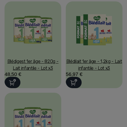
Blédigest 1er âge - 820g -
Blédilait 1er âge - 1,2kg - Lait
Lait infantile - Lot x3
infantile - Lot x3
48,50 €
56,97 €