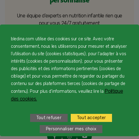
personnalisé
Une équipe d’experts en nutrition infantile rien que
pour vous 24/7 gratuitement
bledina.com utilise des cookies sur ce site. Avec votre
consentement, nous les utiliserons pour mesurer et analyser
1
Service et appel gratuits en France hors collectivités
l'utilisation du site (cookies statistiques) ; pour l'adapter à vos
d'Outre-Mer​
intérêts (cookies de personnalisation) ; pour vous présenter
des publicités et des informations pertinentes (cookies de
2
du lundi au vendredi de 9h à 19h et samedi de 9h à 18h
ciblage) et pour vous permettre de regarder ou partager du
contenu sur des plateformes tierces (cookies de partage de
Politique
contenu). Pour plus d'informations, veuillez lire la
des cookies.
Tout refuser
Tout accepter
Personnaliser mes choix