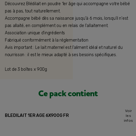
Découvrez Blédilait en poudre 1er âge qui accompagne votre bébé
pas à pas, tout naturellement. ⠀⠀⠀⠀⠀⠀⠀⠀⠀
Accompagne bébé dès sa naissance jusqu'à 6 mois, lorsqu'il n'est
pas allaité, en complément ou en relais de l'allaitement.
Association unique d'ingrédients
Fabriqué conformément à la réglementation ⠀⠀⠀⠀⠀⠀⠀⠀⠀
Avis important : Le lait maternel est l’aliment idéal et naturel du
nourrisson : il est le mieux adapté à ses besoins spécifiques.
⠀⠀⠀⠀⠀⠀⠀⠀⠀
Lot de 3 boîtes x 900g
Ce pack contient
Voir
BLEDILAIT 1ER AGE 6X900G FR
les
infos