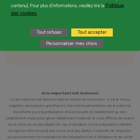
pour vous 24/7 gratuitement
Politique
contenu). Pour plus d'informations, veuillez lire la
des cookies.
1
Service et appel gratuits en France hors collectivités
Tout refuser
Tout accepter
d'Outre-Mer​
Personnaliser mes choix
2
du lundi au vendredi de 9h à 19h et samedi de 9h à 18h
Avis important lait maternel
Le lait maternel est l’aliment idéal et naturel du nourrisson : il est le mieux
adapté à ses besoins spécifiques. Une bonne alimentation de la mère est
importante pour la préparation et la poursuite de l’allaitement au sein.
L’allaitement mixte peut gêner l’allaitement maternel et il est difficile de revenir
sur le choix de ne pas allaiter. En cas d’utilisation d’une préparation infantile,
lorsque la mère ne peut pas ou ne veut pas allaiter, il importe de respecter
scrupuleusement les indications de préparations et d’utilisation et de suivre