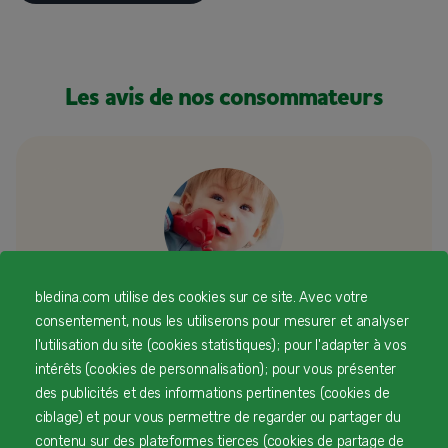
Les avis de nos consommateurs
bledina.com utilise des cookies sur ce site. Avec votre
consentement, nous les utiliserons pour mesurer et analyser
Besoin d’échanger ou d’un conseil
l'utilisation du site (cookies statistiques) ; pour l'adapter à vos
personnalisé
intérêts (cookies de personnalisation) ; pour vous présenter
des publicités et des informations pertinentes (cookies de
ciblage) et pour vous permettre de regarder ou partager du
Une équipe d’experts en nutrition infantile rien que
contenu sur des plateformes tierces (cookies de partage de