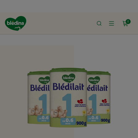
0
ACCUEIL
LE SHOP