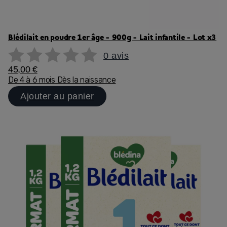
Blédilait en poudre 1er âge - 900g - Lait infantile - Lot x3
0 avis
45,00 €
De 4 à 6 mois
Dès la naissance
Ajouter au panier