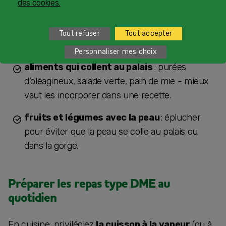
des cookies.
aliments friables
: les aliments dont un
morceau peut se détacher et poser un risque
Tout refuser
Tout accepter
d’étouffement à votre enfant.
Personnaliser mes choix
aliments qui collent au palais
: purées
d’oléagineux, salade verte, pain de mie - mieux
vaut les incorporer dans une recette.
fruits et légumes avec la peau
: éplucher
pour éviter que la peau se colle au palais ou
dans la gorge.
Préparer les repas type DME au
quotidien
En cuisine, privilégiez
la cuisson à la vapeur
(ou à