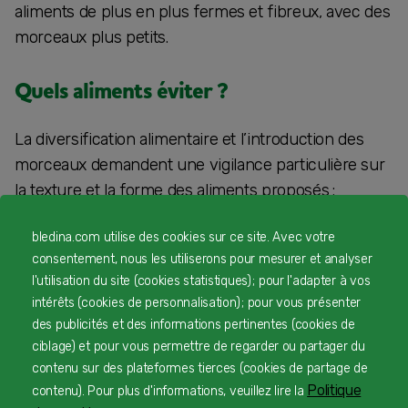
aliments de plus en plus fermes et fibreux, avec des
morceaux plus petits.
Quels aliments éviter ?
La diversification alimentaire et l’introduction des
morceaux demandent une vigilance particulière sur
la texture et la forme des aliments proposés :
aliments petits et ronds
(susceptibles de
bledina.com utilise des cookies sur ce site. Avec votre
provoquer une fausse route) : raisins, myrtille,
consentement, nous les utiliserons pour mesurer et analyser
tomate cerise – à couper impérativement en 2
l'utilisation du site (cookies statistiques) ; pour l'adapter à vos
intérêts (cookies de personnalisation) ; pour vous présenter
ou en 4.
des publicités et des informations pertinentes (cookies de
aliments crus
(difficiles à mastiquer) : les
ciblage) et pour vous permettre de regarder ou partager du
contenu sur des plateformes tierces (cookies de partage de
crudités même râpées sont difficiles à gérer
Politique
contenu). Pour plus d'informations, veuillez lire la
pour un bébé (pomme crue, légumes crus…)