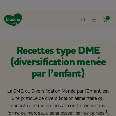
0
L
RECETTES BLÉDINA
RECETTES DME (DIVERSIFICATION MENÉE PAR L’E
Recettes type DME
(diversification menée
par l’enfant)
La DME, ou Diversification Menée par l’Enfant, est
une pratique de diversification alimentaire qui
consiste à introduire des aliments solides sous
[1]
forme de morceaux, sans passer par les purées
.