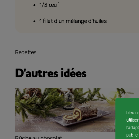
1/3 œuf
1 filet d’un mélange d’huiles
Recettes
D'autres idées
bledin
utilise
l'adap
public
Bûche au chocolat