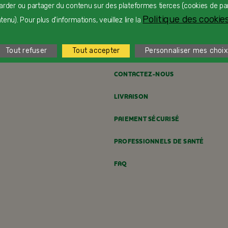
arder ou partager du contenu sur des plateformes tierces (cookies de pa
Dès 24 mois
D
Politique des cookies
enu). Pour plus d'informations, veuillez lire la
Tout refuser
Tout accepter
Personnaliser mes choix
CONTACTEZ-NOUS
LIVRAISON
PAIEMENT SÉCURISÉ
PROFESSIONNELS DE SANTÉ
FAQ