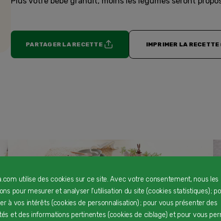
Plus votre bébé grandit, moins les légumes seront propo
PARTAGER LA RECETTE
IMPRIMER LA RECETTE
a.com utilise des cookies sur ce site. Avec votre consentement, nous les
rons pour mesurer et analyser l'utilisation du site (cookies statistiques) ; p
ter à vos intérêts (cookies de personnalisation) ; pour vous présenter des
ités et des informations pertinentes (cookies de ciblage) et pour vous pe
Charlotte de Pâques
F