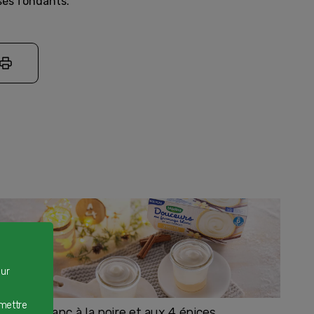
sés fondants.
our
rmettre
romage blanc à la poire et aux 4 épices