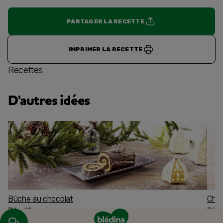
PARTAGER LA RECETTE
IMPRIMER LA RECETTE
Recettes
D'autres idées
Bûche au chocolat
Char
Dès 12 mois
Dès