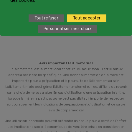
des cookies.
1
Service et appel gratuits en France hors collectivités
d'Outre-Mer​
Tout refuser
Tout accepter
2
du lundi au vendredi de 9h à 19h et samedi de 9h à 18h
Personnaliser mes choix
Avis important lait maternel
Le lait maternel est l’aliment idéal et naturel du nourrisson : il est le mieux
adapté à ses besoins spécifiques. Une bonne alimentation de la mère est
importante pour la préparation et la poursuite de l’allaitement au sein.
L’allaitement mixte peut gêner l’allaitement maternel et il est difficile de revenir
sur le choix de ne pas allaiter. En cas d’utilisation d’une préparation infantile,
lorsque la mère ne peut pas ou ne veut pas allaiter, il importe de respecter
scrupuleusement les indications de préparations et d’utilisation et de suivre
l’avis du corps médical.
Une utilisation incorrecte pourrait présenter un risque pour la santé de l’enfant.
Les implications socio-économiques doivent être prises en considération