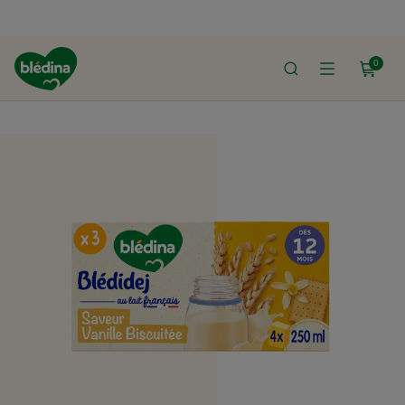
0
ACCUEIL
LE SHOP