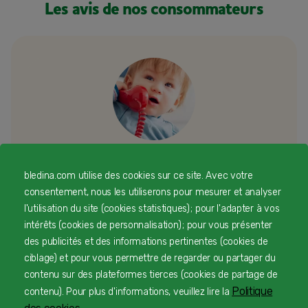
Les avis de nos consommateurs
bledina.com utilise des cookies sur ce site. Avec votre
Besoin d’échanger ou d’un conseil
consentement, nous les utiliserons pour mesurer et analyser
personnalisé
l'utilisation du site (cookies statistiques) ; pour l'adapter à vos
intérêts (cookies de personnalisation) ; pour vous présenter
Une équipe d’experts en nutrition infantile rien que
des publicités et des informations pertinentes (cookies de
pour vous 24/7 gratuitement
ciblage) et pour vous permettre de regarder ou partager du
contenu sur des plateformes tierces (cookies de partage de
Politique
contenu). Pour plus d'informations, veuillez lire la