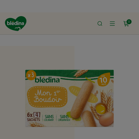
0
ACCUEIL
LE SHOP