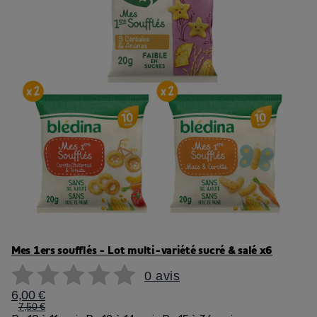
Mes 1ers soufflés - Lot multi-variété sucré & salé x6
0 avis
6,00 €
7,50 €