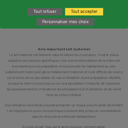
2
du lundi au vendredi de 9h à 19h et samedi de 9h à 18h
Tout refuser
Tout accepter
Personnaliser mes choix
Avis important lait maternel
Le lait maternel est l’aliment idéal et naturel du nourrisson : il est le mieux
adapté à ses besoins spécifiques. Une bonne alimentation de la mère est
importante pour la préparation et la poursuite de l’allaitement au sein.
L’allaitement mixte peut gêner l’allaitement maternel et il est difficile de revenir
sur le choix de ne pas allaiter. En cas d’utilisation d’une préparation infantile,
lorsque la mère ne peut pas ou ne veut pas allaiter, il importe de respecter
scrupuleusement les indications de préparations et d’utilisation et de suivre
l’avis du corps médical.
Une utilisation incorrecte pourrait présenter un risque pour la santé de l’enfant.
Les implications socio-économiques doivent être prises en considération
dans le choix de la méthode d’allaitement.
En plus du lait, l’eau est la seule boisson indispensable.