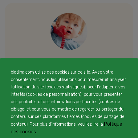
Besoin d’échanger ou d’un conseil
bledina.com utilise des cookies sur ce site. Avec votre
personnalisé
consentement, nous les utiliserons pour mesurer et analyser
l'utilisation du site (cookies statistiques) ; pour l'adapter à vos
Une équipe d’experts en nutrition infantile rien que
intérêts (cookies de personnalisation) ; pour vous présenter
pour vous 24/7 gratuitement
des publicités et des informations pertinentes (cookies de
ciblage) et pour vous permettre de regarder ou partager du
contenu sur des plateformes tierces (cookies de partage de
Politique
contenu). Pour plus d'informations, veuillez lire la
1
Service et appel gratuits en France hors collectivités
des cookies.
d'Outre-Mer​