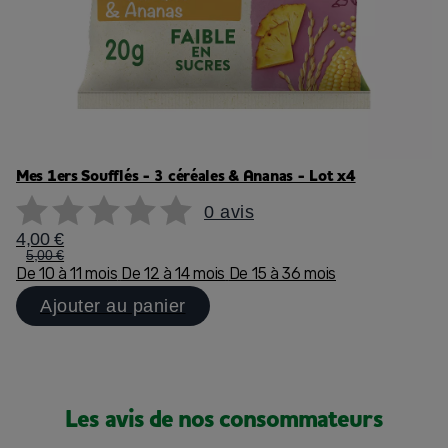
Mes 1ers Soufflés - 3 céréales & Ananas - Lot x4
0 avis
4,00 €
5,00 €
De 10 à 11 mois
De 12 à 14 mois
De 15 à 36 mois
Ajouter au panier
Les avis de nos consommateurs