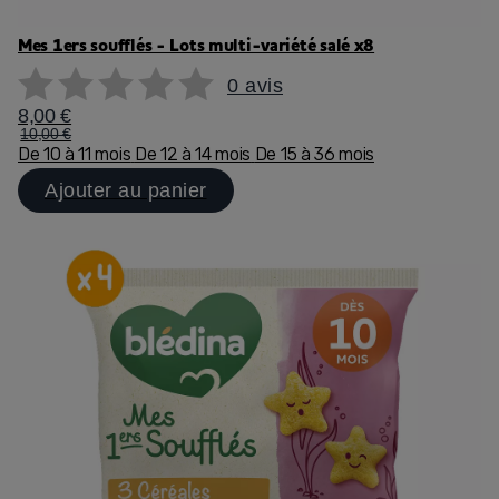
Mes 1ers soufflés - Lots multi-variété salé x8
0 avis
8,00 €
10,00 €
De 10 à 11 mois
De 12 à 14 mois
De 15 à 36 mois
Ajouter au panier