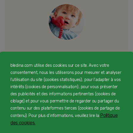
Besoin d’échanger ou d’un conseil
personnalisé
bledina.com utilise des cookies sur ce site. Avec votre
consentement, nous les utiliserons pour mesurer et analyser
l'utilisation du site (cookies statistiques) ; pour l'adapter à vos
Une équipe d’experts en nutrition infantile rien que
intérêts (cookies de personnalisation) ; pour vous présenter
pour vous 24/7 gratuitement
des publicités et des informations pertinentes (cookies de
ciblage) et pour vous permettre de regarder ou partager du
contenu sur des plateformes tierces (cookies de partage de
1
Service et appel gratuits en France hors collectivités
Politique
contenu). Pour plus d'informations, veuillez lire la
d'Outre-Mer​
des cookies.
2