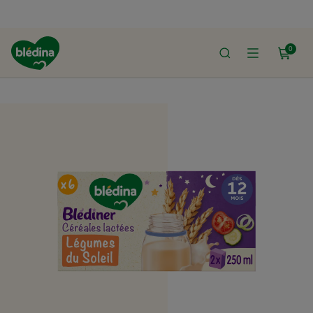
0
ACCUEIL
LE SHOP