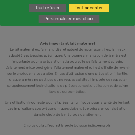
du lundi au vendredi de 9h à 19h et samedi de 9h à 18h
Tout refuser
Tout accepter
Personnaliser mes choix
Avis important lait maternel
Le lait maternel est l’aliment idéal et naturel du nourrisson : il est le mieux
adapté à ses besoins spécifiques. Une bonne alimentation de la mère est
importante pour la préparation et la poursuite de l’allaitement au sein.
L’allaitement mixte peut gêner l’allaitement maternel et il est difficile de revenir
sur le choix de ne pas allaiter. En cas d’utilisation d’une préparation infantile,
lorsque la mère ne peut pas ou ne veut pas allaiter, il importe de respecter
scrupuleusement les indications de préparations et d’utilisation et de suivre
l’avis du corps médical.
Une utilisation incorrecte pourrait présenter un risque pour la santé de l’enfant.
Les implications socio-économiques doivent être prises en considération
dans le choix de la méthode d’allaitement.
En plus du lait, l’eau est la seule boisson indispensable.