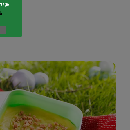
rtage
.