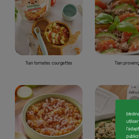
Tian tomates courgettes
Tian provenç
bledin
utilise
l'adap
public