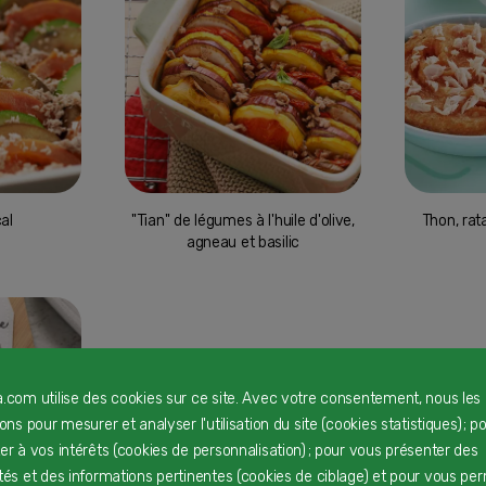
al
"Tian" de légumes à l'huile d'olive,
Thon, rat
agneau et basilic
a.com utilise des cookies sur ce site. Avec votre consentement, nous les
rons pour mesurer et analyser l'utilisation du site (cookies statistiques) ; p
ter à vos intérêts (cookies de personnalisation) ; pour vous présenter des
ités et des informations pertinentes (cookies de ciblage) et pour vous pe