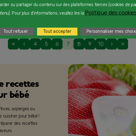
arder ou partager du contenu sur des plateformes tierces (cookies de pa
Politique des cookies
enu). Pour plus d'informations, veuillez lire la
d et céleri
Tout refuser
Tout accepter
Personnaliser mes choix
«
‹
4
5
6
7
8
9
10
›
»
e recettes
our bébé
 fèves, asperges ou
e cuisiner pour bébé !
réparer des recettes
saveurs.