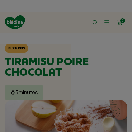
0
ACCUEIL
RECETTES BLÉDINA
DÈS 12 MOIS
TIRAMISU POIRE
CHOCOLAT
5
minutes