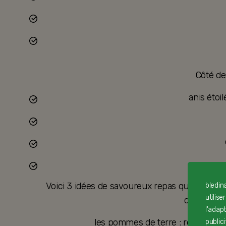
Côté de
anis étoi
Voici 3 idées de savoureux repas qui vous pe
bledin
utilise
classiques
l'adap
les pommes de terre :
recette d
public