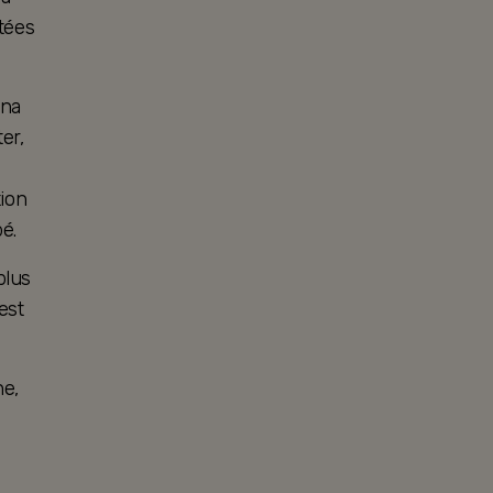
tées
ina
er,
tion
é.
plus
est
ne,