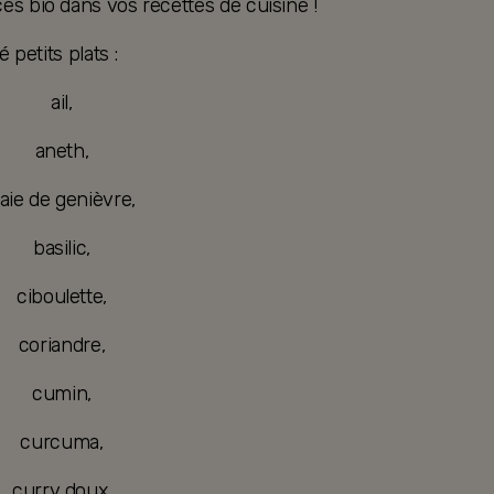
es bio dans vos recettes de cuisine !
é petits plats :
ail,
aneth,
aie de genièvre,
basilic,
ciboulette,
coriandre,
cumin,
curcuma,
curry doux,