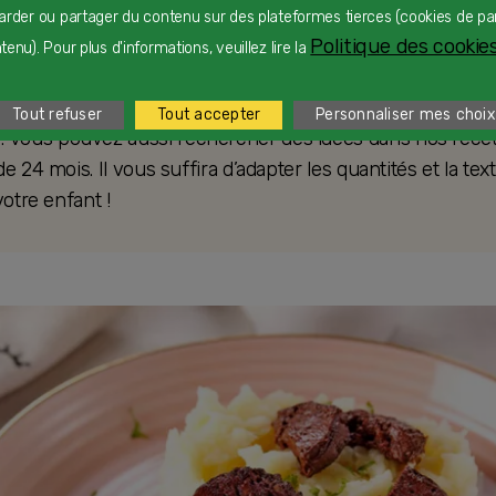
arder ou partager du contenu sur des plateformes tierces (cookies de pa
cette de far aux pruneaux
Politique des cookies
enu). Pour plus d'informations, veuillez lire la
ette de tarte congolaise
Tout refuser
Tout accepter
Personnaliser mes choix
 : vous pouvez aussi rechercher des idées dans nos rece
e 24 mois. Il vous suffira d’adapter les quantités et la tex
votre enfant !