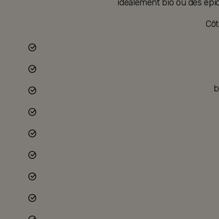
idéalement bio ou des épic
Côt
b