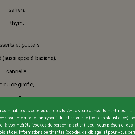
safran,
thym,
sserts et goûters :
lé (aussi appelé badiane),
cannelle,
clou de girofle,
vanille.
rmettront de présenter à votre grand bébé des aliments
a.com utilise des cookies sur ce site. Avec votre consentement, nous les
rons pour mesurer et analyser l'utilisation du site (cookies statistiques) ; p
 de façon différente :
ter à vos intérêts (cookies de personnalisation) ; pour vous présenter des
e boudin noir et purée de pommes de terre
ités et des informations pertinentes (cookies de ciblage) et pour vous pe