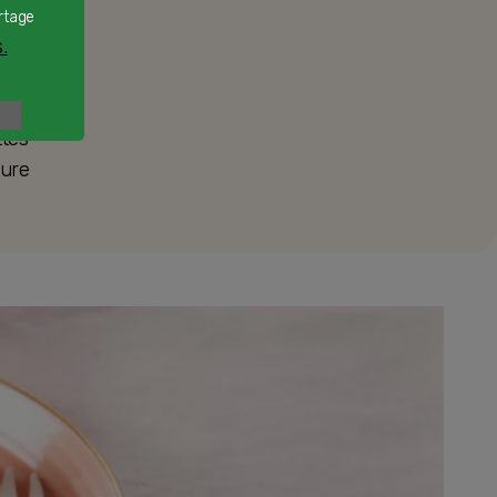
rtage
.
ttes
ture