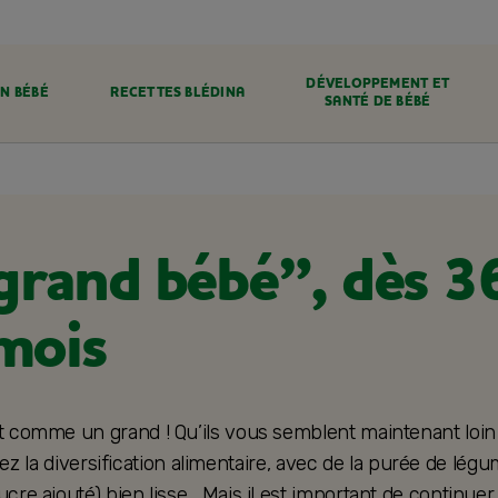
DÉVELOPPEMENT ET
N BÉBÉ
RECETTES BLÉDINA
SANTÉ DE BÉBÉ
grand bébé”, dès 3
mois
 comme un grand ! Qu’ils vous semblent maintenant loin 
ez la diversification alimentaire, avec de la purée de lég
ucre ajouté) bien lisse… Mais il est important de continuer