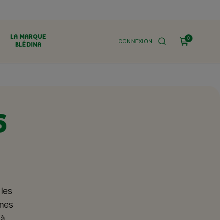
LA MARQUE
0
CONNEXION
BLÉDINA
6
les
umes
 à