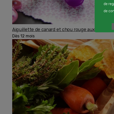
de reg
de cont
Aiguillette de canard et chou rouge aux pommes
Dès 12 mois