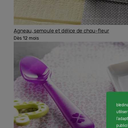
Agneau, semoule et délice de chou-fleur
Dès 12 mois
bledin
utilise
l'adap
public