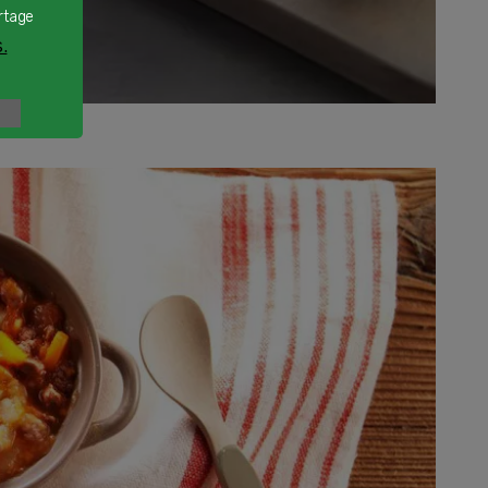
rtage
.