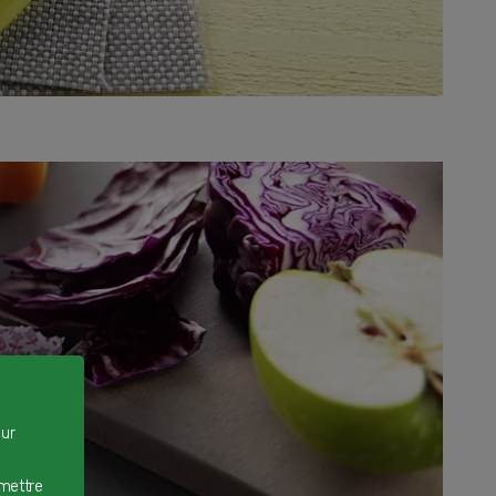
our
rmettre