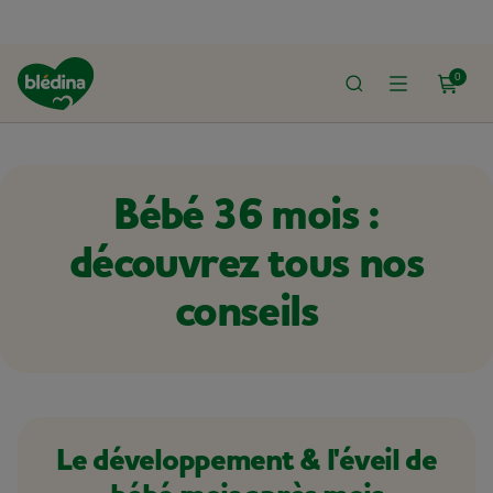
0
IL
DÉVELOPPEMENT ET SANTÉ DE BÉBÉ
DÉVELOPPEMENT ET ÉVEIL DE B
Bébé 36 mois :
découvrez tous nos
conseils
Le développement & l'éveil de