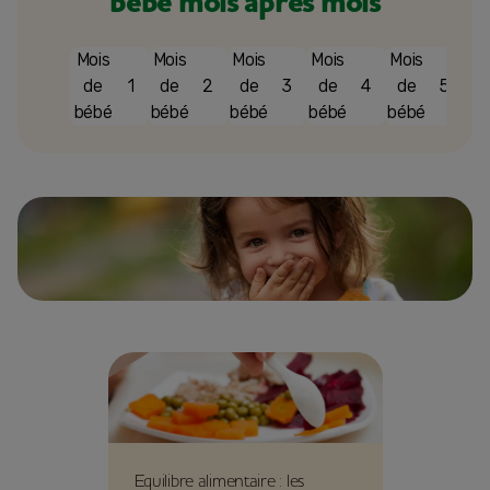
bébé mois après mois
Mois
Mois
Mois
Mois
Mois
Mo
de
1
de
2
de
3
de
4
de
5
d
bébé
bébé
bébé
bébé
bébé
bé
Equilibre alimentaire : les