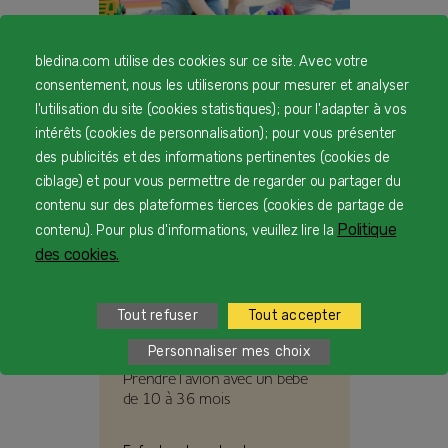
bledina.com utilise des cookies sur ce site. Avec votre
Activités en crèche chez les
consentement, nous les utiliserons pour mesurer et analyser
grands
l'utilisation du site (cookies statistiques) ; pour l'adapter à vos
intérêts (cookies de personnalisation) ; pour vous présenter
Nos enfants grandissent si vite à
des publicités et des informations pertinentes (cookies de
la maison et à la crèche. Que
ciblage) et pour vous permettre de regarder ou partager du
font-ils en structures d'accueil ?
contenu sur des plateformes tierces (cookies de partage de
Politique
Bledina fait le point avec Elodie
contenu). Pour plus d'informations, veuillez lire la
Hardy, psychomotricienne.
des cookies.
Tout refuser
Tout accepter
Personnaliser mes choix
Prendre l’avion avec un bébé
de 10 à 36 mois