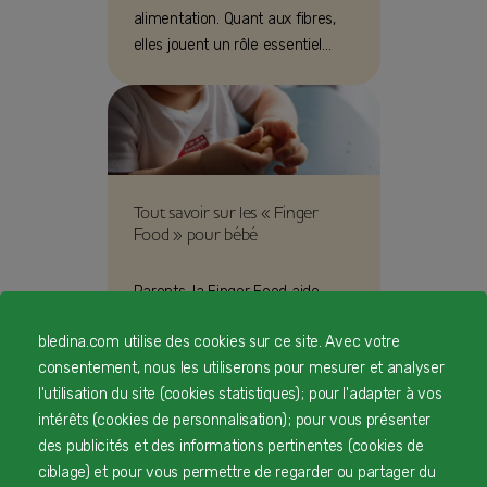
alimentation. Quant aux fibres,
elles jouent un rôle essentiel
pour une flore intestinale en
bonne santé.
Tout savoir sur les « Finger
Food » pour bébé
Parents, la Finger Food aide
bébé à son développement
bledina.com utilise des cookies sur ce site. Avec votre
psychomoteur ! Dès 7 mois,
consentement, nous les utiliserons pour mesurer et analyser
initiez votre chérubin à l'art de
l'utilisation du site (cookies statistiques) ; pour l'adapter à vos
manger seul avec les doigts.
intérêts (cookies de personnalisation) ; pour vous présenter
Voici nos idées finger food bébé :
des publicités et des informations pertinentes (cookies de
bâtonnet de légumes, fruits,
ciblage) et pour vous permettre de regarder ou partager du
fromage, biscuits pendant la