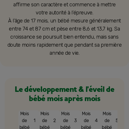
affirme son caractère et commence à mettre
votre autorité à l’épreuve.
À l’âge de 17 mois, un bébé mesure généralement
entre 74 et 87 cm et pèse entre 8,6 et 13,7 kg. Sa
croissance se poursuit bien entendu, mais sans
doute moins rapidement que pendant sa première
année de vie.
Le développement & l'éveil de
bébé mois après mois
Mois
Mois
Mois
Mois
Mois
Mo
de
1
de
2
de
3
de
4
de
5
d
bébé
bébé
bébé
bébé
bébé
bé