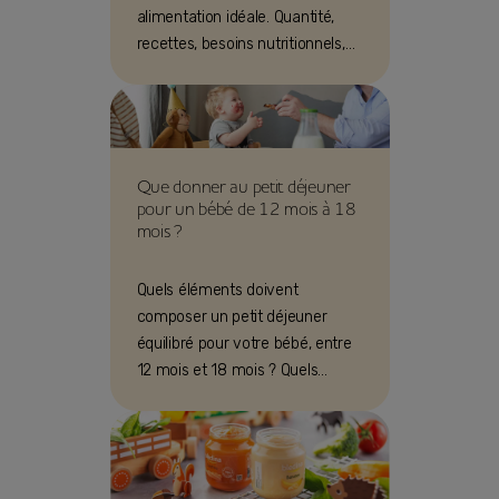
alimentation idéale. Quantité,
recettes, besoins nutritionnels,
idées goûter, découverte des
fruits crus en morceaux,
compotes... Suivez nos conseils
adaptés à son âge, dès un an !
Que donner au petit déjeuner
pour un bébé de 12 mois à 18
mois ?
Quels éléments doivent
composer un petit déjeuner
équilibré pour votre bébé, entre
12 mois et 18 mois ? Quels
produits pour qu'il soit varié ?
Suivez le guide !