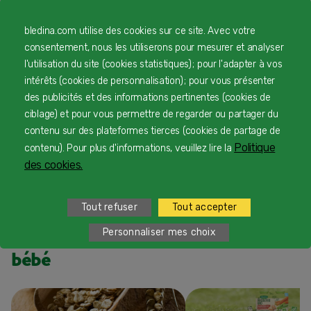
Petits pots
Petits pots
Petits pots
Les Brassés
bledina.com utilise des cookies sur ce site. Avec votre
Blédina - Lot
Blédina - Lot
Blédina - Lot
Fraise, Vanille
consentement, nous les utiliserons pour mesurer et analyser
Multi-variétés
Multi-variétés
Multi-variétés
& Nature -
Délice de
Légumes
Légumes dès 6
Lot x3
l'utilisation du site (cookies statistiques) ; pour l'adapter à vos
volailles x 4
Poissons dès 6
mois x 3
intérêts (cookies de personnalisation) ; pour vous présenter
6,91 €
mois x 3
9,40 €
6,75 €
De 6 à 9 mois
des publicités et des informations pertinentes (cookies de
7,55 €
De 6 à 9 mois
De 6 à 9 mois
De 10 à 11 mois
ciblage) et pour vous permettre de regarder ou partager du
De 6 à 9 mois
De 10 à 11 mois
De 10 à 11 mois
De 12 à 14
contenu sur des plateformes tierces (cookies de partage de
De 10 à 11 mois
mois
De 15 à
Politique
contenu). Pour plus d'informations, veuillez lire la
36 mois
des cookies.
Tout refuser
Tout accepter
En lire plus sur l'alimentation de
Personnaliser mes choix
bébé