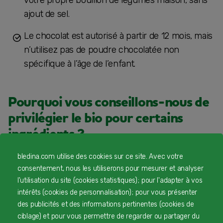
ajout de sel.
Le chocolat est autorisé à partir de 12 mois, mais
n’utilisez pas de poudre chocolatée non
spécifique à l’âge de l’enfant.
Pourquoi vous conseillons-nous de
privilégier le bio pour certains
ingrédients ?
bledina.com utilise des cookies sur ce site. Avec votre
Dans les petits pots pour bébés, qu’ils soient
consentement, nous les utiliserons pour mesurer et analyser
conventionnels ou bio, les ingrédients utilisés sont
l'utilisation du site (cookies statistiques) ; pour l'adapter à vos
spécifiquement cultivés pour répondre, non
intérêts (cookies de personnalisation) ; pour vous présenter
seulement à leurs besoins nutritionnels, mais
des publicités et des informations pertinentes (cookies de
également aux critères très stricts de la
ciblage) et pour vous permettre de regarder ou partager du