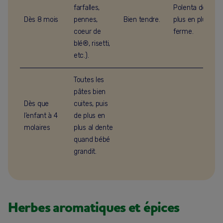
farfalles,
Polenta de
Dès 8 mois
pennes,
Bien tendre.
plus en plus
coeur de
ferme.
blé®, risetti,
etc.).
Toutes les
pâtes bien
Dès que
cuites, puis
l’enfant à 4
de plus en
molaires
plus al dente
quand bébé
grandit.
Herbes aromatiques et épices