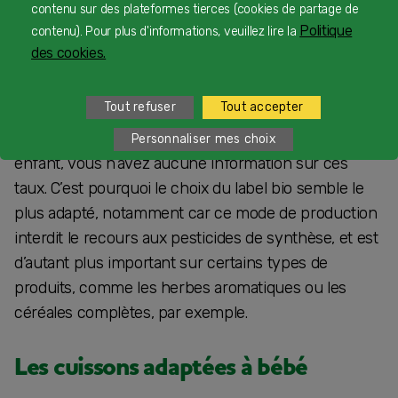
contenu sur des plateformes tierces (cookies de partage de
réglementation encadrant l’alimentation infantile
Politique
contenu). Pour plus d'informations, veuillez lire la
(pour les enfants de 0 à 3 ans). La quantité des
des cookies.
contaminants y est particulièrement contrôlée, que
ce soit pour les taux de pesticides, de nitrates, de
Tout refuser
Tout accepter
métaux, ou encore de mycotoxines. Or, lorsque vous
achetez des ingrédients à cuisiner pour votre
Personnaliser mes choix
enfant, vous n’avez aucune information sur ces
taux. C’est pourquoi le choix du label bio semble le
plus adapté, notamment car ce mode de production
interdit le recours aux pesticides de synthèse, et est
d’autant plus important sur certains types de
produits, comme les herbes aromatiques ou les
céréales complètes, par exemple.
Les cuissons adaptées à bébé