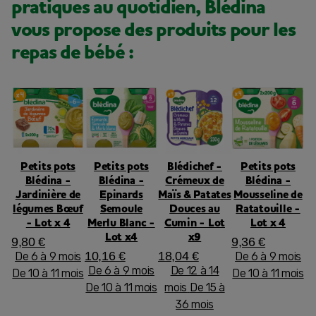
pratiques au quotidien, Blédina
vous propose des produits pour les
repas de bébé :
Petits pots
Petits pots
Blédichef -
Petits pots
Blédina -
Blédina -
Crémeux de
Blédina -
Jardinière de
Epinards
Maïs & Patates
Mousseline de
légumes Bœuf
Semoule
Douces au
Ratatouille -
- Lot x 4
Merlu Blanc -
Cumin - Lot
Lot x 4
Lot x4
x9
9,80 €
9,36 €
10,16 €
18,04 €
De 6 à 9 mois
De 6 à 9 mois
De 6 à 9 mois
De 12 à 14
De 10 à 11 mois
De 10 à 11 mois
De 10 à 11 mois
mois
De 15 à
36 mois