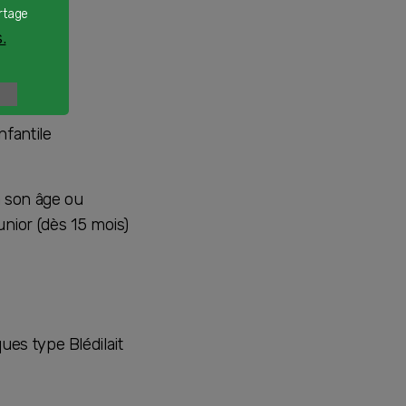
rtage
.
nfantile
à son âge ou
nior (dès 15 mois)
ues type Blédilait