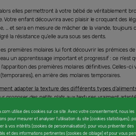
, alors elles permettront à votre bébé de véritablement bro
e. Votre enfant découvrira avec plaisir le croquant des lé
e, … et sera en mesure de mâcher de la viande, toujours 
ré la résistance qu’elle aura sous ses dents.
s premières molaires lui font découvrir les prémices de l
au un apprentissage important et progressif : ce n’est que
 l’apparition des premières molaires définitives. Celles-ci
t (temporaires), en arrière des molaires temporaires.
ent adapter la texture des différents types d’aliment
ur proposer des petits plats aux textures vraiment adapté
a.com utilise des cookies sur ce site. Avec votre consentement, nous les
commandations alimentaires
rons pour mesurer et analyser l'utilisation du site (cookies statistiques) ; p
on alimentaire bébé 12 à 24
ter à vos intérêts (cookies de personnalisation) ; pour vous présenter des
ités et des informations pertinentes (cookies de ciblage) et pour vous pe