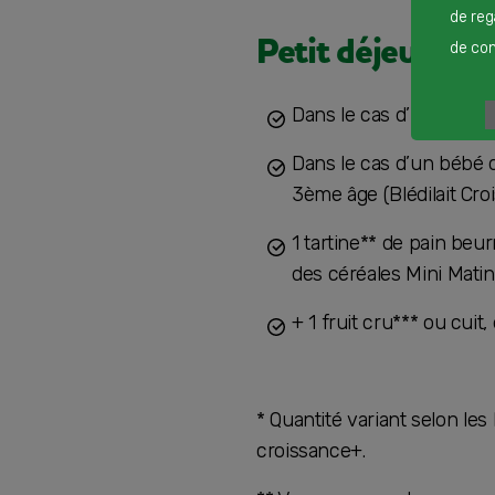
de reg
Petit déjeuner
de cont
Dans le cas d’un bébé do
Dans le cas d’un bébé qu
3ème âge (Blédilait Cro
1 tartine** de pain beu
des céréales Mini Matin
+ 1 fruit cru*** ou cui
* Quantité variant selon les
croissance+.