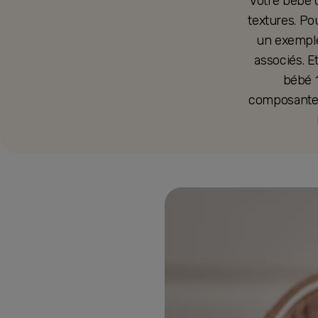
Votre bébé 
textures. Po
un exemple
associés. E
bébé 1
composantes