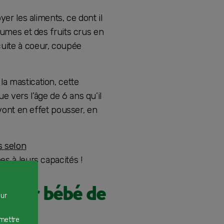
yer les aliments, ce dont il
gumes et des fruits crus en
cuite à coeur, coupée
a mastication, cette
 vers l’âge de 6 ans qu’il
 vont en effet pousser, en
s selon
es à leurs capacités !
 pour bébé de
our
 mois
rmettre