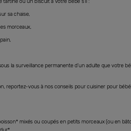
artine ou un biscuit à votre bébé s’il :
sur sa chaise,
des morceaux,
pain,
t sous la surveillance permanente d’un adulte que votre 
ison, reportez-vous à nos conseils pour cuisiner pour bébé
poisson* mixés ou coupés en petits morceaux (ou en bâton
 dur*