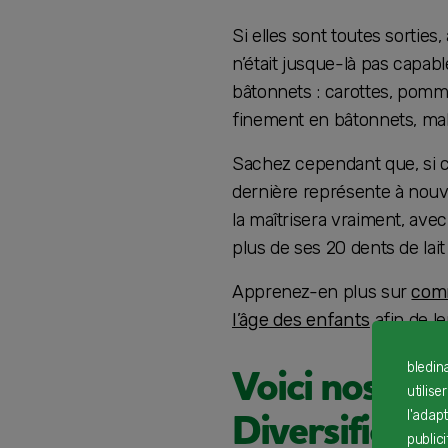
Si elles sont toutes sorties
n’était jusque-là pas capabl
bâtonnets : carottes, pomm
finement en bâtonnets, malg
Sachez cependant que, si ce
dernière représente à nouve
la maîtrisera vraiment, avec
plus de ses 20 dents de lai
Apprenez-en plus sur
comm
l’âge des enfants
afin de le
bledin
Voici nos re
utilise
Diversificati
l'adap
public