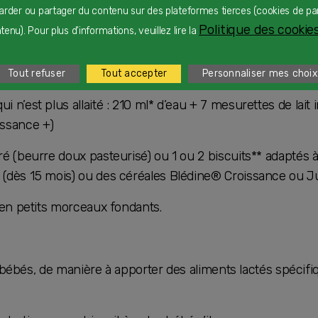
arder ou partager du contenu sur des plateformes tierces (cookies de pa
Politique des cookies
enu). Pour plus d'informations, veuillez lire la
nt on poursuit l’allaitement : du lait maternel
Tout refuser
Tout accepter
Personnaliser mes choix
i n’est plus allaité : 210 ml* d’eau + 7 mesurettes de lait i
issance +)
rré (beurre doux pasteurisé) ou 1 ou 2 biscuits** adaptés 
 (dès 15 mois) ou des céréales Blédine® Croissance ou Ju
t, en petits morceaux fondants.
 bébés, de manière à apporter des aliments lactés spécifiq