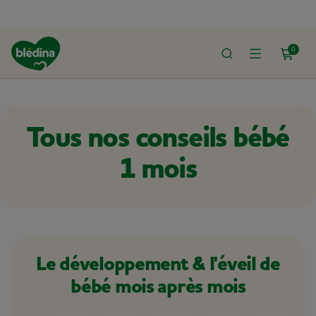
0
IL
DÉVELOPPEMENT ET SANTÉ DE BÉBÉ
DÉVELOPPEMENT ET ÉVEIL DE B
Tous nos conseils bébé
1 mois
Le développement & l'éveil de
bébé mois après mois