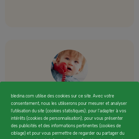
bledina.com utilise des cookies sur ce site. Avec votre
Besoin d’échanger ou d’un conseil
consentement, nous les utiliserons pour mesurer et analyser
l'utilisation du site (cookies statistiques) ; pour l'adapter à vos
personnalisé
intérêts (cookies de personnalisation) ; pour vous présenter
des publicités et des informations pertinentes (cookies de
Une équipe d’experts en nutrition infantile rien que
ciblage) et pour vous permettre de regarder ou partager du
pour vous 24/7 gratuitement