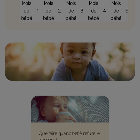
Mois
Mois
Mois
Mois
Mois
Mo
de
1
de
2
de
3
de
4
de
5
d
bébé
bébé
bébé
bébé
bébé
bé
Que faire quand bébé refuse le
biberon ?