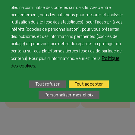
bledina.com utilise des cookies sur ce site. Avec votre
consentement, nous les utiliserons pour mesurer et analyser
Bébé et sommeil
l'utilisation du site (cookies statistiques) ; pour l'adapter à vos
intérêts (cookies de personnalisation) ; pour vous présenter
des publicités et des informations pertinentes (cookies de
ciblage) et pour vous permettre de regarder ou partager du
contenu sur des plateformes tierces (cookies de partage de
Hygiène de bébé
Politique
contenu). Pour plus d'informations, veuillez lire la
des cookies.
Découvrez tous nos conse
pour l’hygiène de votre b
Tout refuser
Tout accepter
brossage des dents, prop
bain en toute sécurité.
Personnaliser mes choix