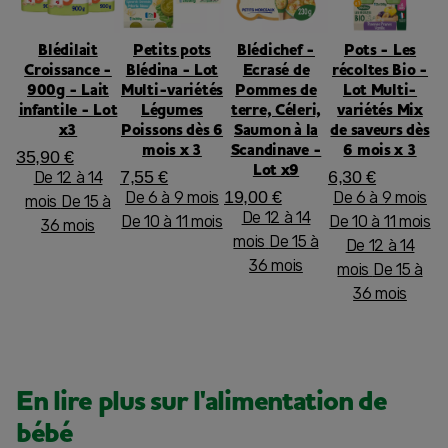
Blédilait
Petits pots
Blédichef -
Pots - Les
Croissance -
Blédina - Lot
Ecrasé de
récoltes Bio -
900g - Lait
Multi-variétés
Pommes de
Lot Multi-
infantile - Lot
Légumes
terre, Céleri,
variétés Mix
x3
Poissons dès 6
Saumon à la
de saveurs dès
mois x 3
Scandinave -
6 mois x 3
35,90 €
Lot x9
7,55 €
6,30 €
De 12 à 14
19,00 €
De 6 à 9 mois
De 6 à 9 mois
mois
De 15 à
De 12 à 14
De 10 à 11 mois
De 10 à 11 mois
36 mois
mois
De 15 à
De 12 à 14
36 mois
mois
De 15 à
36 mois
En lire plus sur l'alimentation de
bébé