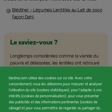
Blédîner - Légumes Lentilles au Lait de coco
façon Dahl
Le saviez-vous ?
Longtemps considérées comme la viande du
pauvre et délaissées, les lentilles ont retrouvé
leurs lettres de noblesse en Europe depuis
une dizaine d’années… En Angleterre, c’est un
bledina.com utilise des cookies sur ce site. Avec votre
article publié en 2017 et expliquant que le
consentement, nous les utiliserons pour mesurer et analyser
l'utilisation du site (cookies statistiques) ; pour l'adapter à vos
prince George en mangeait à la cantine qui a
intérêts (cookies de personnalisation) ; pour vous présenter
fait s’envoler les ventes de cette légumineuse.
des publicités et des informations pertinentes (cookies de
ciblage) et pour vous permettre de regarder ou partager du