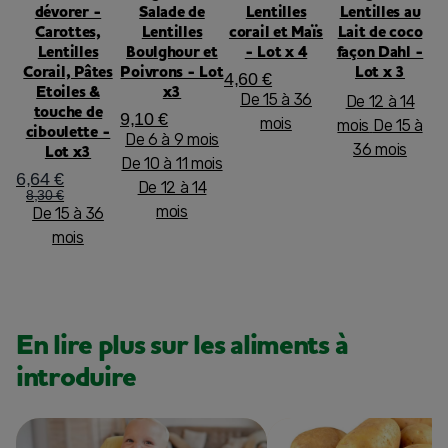
dévorer -
Salade de
Lentilles
Lentilles au
Carottes,
Lentilles
corail et Maïs
Lait de coco
Lentilles
Boulghour et
- Lot x 4
façon Dahl -
Corail, Pâtes
Poivrons - Lot
Lot x 3
4,60 €
Etoiles &
x3
De 15 à 36
De 12 à 14
touche de
9,10 €
mois
mois
De 15 à
ciboulette -
De 6 à 9 mois
36 mois
Lot x3
De 10 à 11 mois
6,64 €
De 12 à 14
8,30 €
mois
De 15 à 36
mois
En lire plus sur les aliments à
introduire