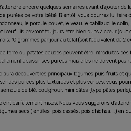
attendre encore quelques semaines avant d’ajouter de la
 de purées de votre bébé. Bientôt, vous pourrez lui faire 
indonneau, le porc, le poulet, le veau, le cabillaud, le colin
 l’œuf : ils devront toujours être bien cuits à cœur (cuit
ois, 10 grammes par jour au total (soit l’équivalent de 2 cu
 terre ou patates douces peuvent être introduites dès le
uellement épaissir ses purées mais elles ne doivent pas 
 aura découvert les principaux légumes puis fruits et qu
ser des purées plus texturées et plus variées, vous pour
z, semoule de blé, boulghour, mini pâtes (type pâtes perle)
s soient parfaitement mixés. Nous vous suggérons d’atten
gumes secs (lentilles, pois cassés, pois chiches, …) en puré