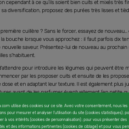
ion cependant à ce qu’ils soient bien cuits et mixés très f
a diversification, proposez des purées très lisses et tiè
a première cuillère ? Sans le forcer, essayez de nouveau… 
 la bouche lorsque vous approchez : il faut parfois dix te
 nouvelle saveur. Présentez-lui de nouveau au prochain
les s’habituent.
attendre pour introduire les légumes qui peuvent être 
mmencer par les proposer cuits et ensuite de les propose
 dose et en adaptant leur texture. Il est également plus ju
tures avant de les parfumer éventuellement (en petite qu
ail et des herbes.* Ne donnez jamais un petit légume de fo
a.com utilise des cookies sur ce site. Avec votre consentement, nous les
t toujours le couper en deux ou en quatre.
rons pour mesurer et analyser l'utilisation du site (cookies statistiques) ; p
ter à vos intérêts (cookies de personnalisation) ; pour vous présenter des
ités et des informations pertinentes (cookies de ciblage) et pour vous pe