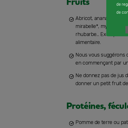
Fruits
de reg
de cont
Abricot, ananas, banane
mirabelle*, myrtille, or
rhubarbe… Exotique ou n
alimentaire.
Nous vous suggérons de
en commençant par une 
Ne donnez pas de jus de 
donner un petit fruit de
Protéines, fécul
Pomme de terre ou pat