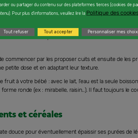
arder ou partager du contenu sur des plateformes tierces (cookies de pa
Politique des cookies
enu). Pour plus d'informations, veuillez lire la
, cassis, cerise, coing, fraise, framboise, goyave, kiwi, 
ange, pêche, poire, pomme, pulpe de fruit de la passion, p
Tout refuser
Tout accepter
Personnaliser mes choix
on, tous les fruits peuvent être introduits dès le début de
 commencer par les proposer cuits et ensuite de les pr
petite dose et en adaptant leur texture.
fruit à votre bébé : avec le lait, l’eau est la seule boisson
 forme ronde (ex : mirabelle, raisin…). Il faut toujours le 
ents et céréales
ate douce pour éventuellement épaissir ses purées de l