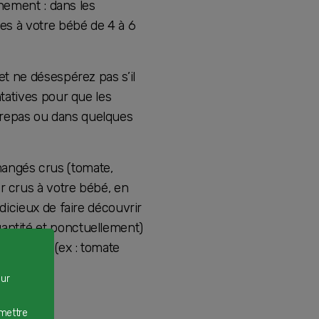
inement : dans les
des à votre bébé de 4 à 6
et ne désespérez pas s’il
ntatives pour que les
 repas ou dans quelques
mangés crus (tomate,
r crus à votre bébé, en
dicieux de faire découvrir
antité et ponctuellement)
rme ronde (ex : tomate
our
rmettre