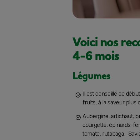
Voici nos re
4-6 mois
Légumes
Il est conseillé de débu
fruits, à la saveur plus
Aubergine, artichaut, b
courgette, épinards, fen
tomate, rutabaga… Savi