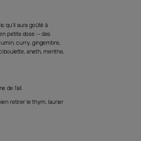
s qu’il aura goûté à
en petite dose :– des
, cumin, curry, gingembre,
 ciboulette, aneth, menthe,
 de l’ail.
ien retirer le thym, laurier