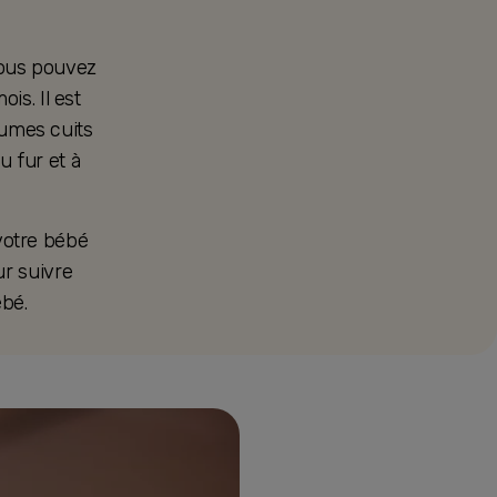
vous pouvez
is. Il est
gumes cuits
u fur et à
 votre bébé
r suivre
bé.