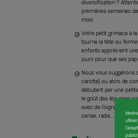
diversification ? Attent
premières semaines de s
mois.
Votre petit grimace à l
tourne la tête ou ferme
enfants apprécient une
jours pour que ses papil
Nous vous suggérons d’
carotte) ou alors de co
débutant par une petite
le goût des légumes na
avec de l’oignon, de l’
bledin
cerise, radis, …). Il fau
utilise
l'adap
public