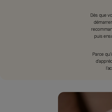
Dès que vo
démarrer 
recommandé
puis ensu
Parce qu’i
d’appré
l’