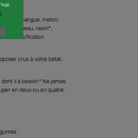
rtage
.
mandarine, mangue, melon,
rune, pruneau, raisin*,
 la diversification
oposer crus à votre bébé,
 dont il a besoin.* Ne jamais
couper en deux ou en quatre.
égumes.