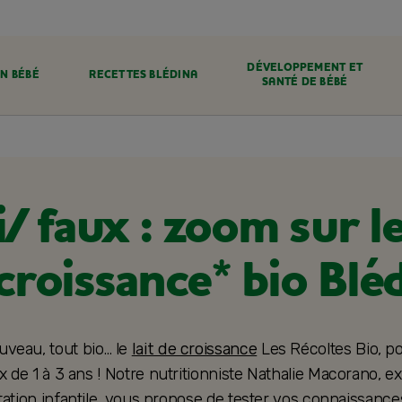
DÉVELOPPEMENT ET
N BÉBÉ
RECETTES BLÉDINA
SANTÉ DE BÉBÉ
/ faux : zoom sur le
croissance* bio Blé
ouveau, tout bio… le
lait de croissance
Les Récoltes Bio, po
 de 1 à 3 ans ! Notre nutritionniste Nathalie Macorano, e
ation infantile, vous propose de tester vos connaissance