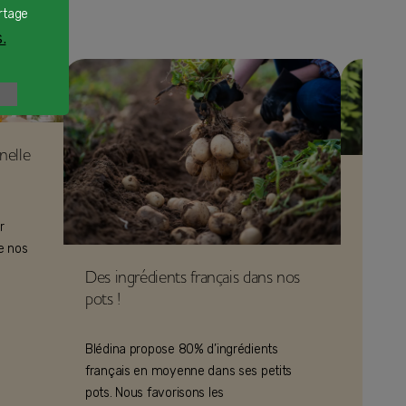
rtage
.
nelle
Vrai/ f
croiss
r
de nos
Le lait
Des ingrédients français dans nos
tous le
pots !
découvr
certifié
Blédina propose 80% d’ingrédients
français en moyenne dans ses petits
pots. Nous favorisons les