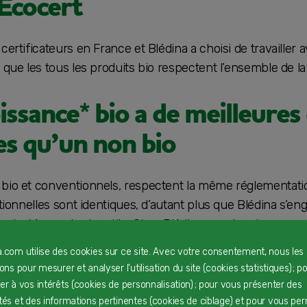
 Ecocert
certificateurs en France et Blédina a choisi de travailler a
 que les tous les produits bio respectent l’ensemble de la
oissance* bio a de meilleures
es qu’un non bio
 bio et conventionnels, respectent la même réglementation 
itionnelles sont identiques, d’autant plus que Blédina s’en
adaptés aux tout-petits. Chez Blédina, en plus de respecte
os laits de croissance* respectent également nos standards
a.com utilise des cookies sur ce site. Avec votre consentement, nous les
rons pour mesurer et analyser l'utilisation du site (cookies statistiques) ; p
x enfants en bas-âge
ter à vos intérêts (cookies de personnalisation) ; pour vous présenter des
ités et des informations pertinentes (cookies de ciblage) et pour vous pe