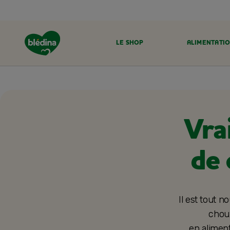
LE SHOP
ALIMENTATIO
ACCUEIL
LE SHOP
COMPOSITION DES PRODUITS
Vrai
de 
Il est tout n
choux
en aliment