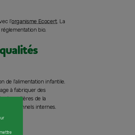
vec l’
organisme Ecocert
. La
 réglementation bio.
 qualités
de l’alimentation infantile.
gage à fabriquer des
r les critères de la
 nutritionnels internes.
our
rmettre