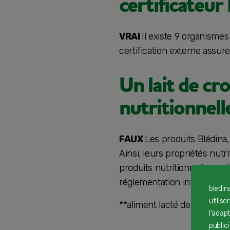
certificateur
VRAI
Il existe 9 organismes 
certification externe assure
Un lait de cr
nutritionnell
FAUX
Les produits Blédina,
Ainsi, leurs propriétés nutr
produits nutritionnellement 
réglementation infantile, n
bledin
utilise
**aliment lacté destiné au
l'adap
public