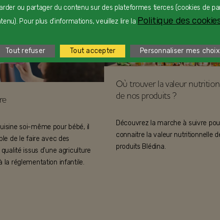
sition de nos produits
arder ou partager du contenu sur des plateformes tierces (cookies de pa
Politique des cookies
enu). Pour plus d'informations, veuillez lire la
Tout refuser
Tout accepter
Personnaliser mes choix
Où trouver la valeur nutrition
de nos produits ?
re
Découvrez la marche à suivre pou
uisine soi-même pour bébé, il
connaitre la valeur nutritionnelle 
ble de le faire avec des
produits Blédina.
 qualité issus d’une agriculture
 la réglementation infantile.