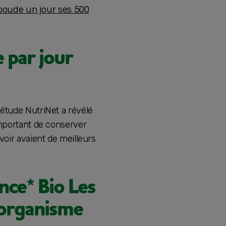
boude un jour ses 500
e par jour
’étude NutriNet a révélé
important de conserver
oir avaient de meilleurs
ance* Bio Les
l’organisme