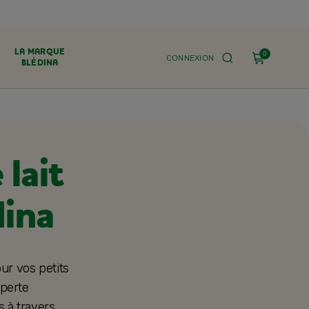
LA MARQUE
0
CONNEXION
BLÉDINA
 lait
dina
ur vos petits
xperte
s à travers