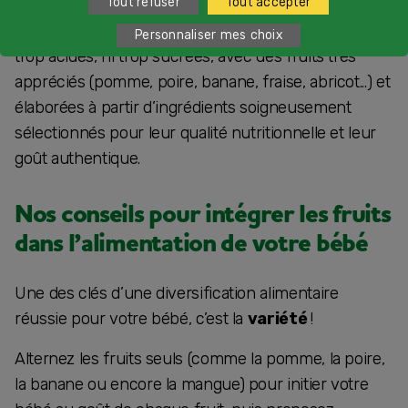
Tout refuser
Tout accepter
Chez blédina, nous veillons à proposer
des
recettes adaptées à l’âge de votre bébé
: ni
Personnaliser mes choix
trop acides, ni trop sucrées, avec des fruits très
appréciés (pomme, poire, banane, fraise, abricot...) et
élaborées à partir d’ingrédients soigneusement
sélectionnés pour leur qualité nutritionnelle et leur
goût authentique.
Nos conseils pour intégrer les fruits
dans l’alimentation de votre bébé
Une des clés d’une diversification alimentaire
réussie pour votre bébé, c’est la
variété
!
Alternez les fruits seuls (comme la pomme, la poire,
la banane ou encore la mangue) pour initier votre