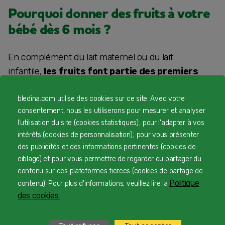
Pourquoi donner des fruits à votre
bébé dès 6 mois ?
En complément du lait maternel ou du lait
infantile,
les fruits font partie des premiers
aliments introduits
(après les légumes) lors de
la
diversification alimentaire
, entre 4 et 6 mois
bledina.com utilise des cookies sur ce site. Avec votre
consentement, nous les utiliserons pour mesurer et analyser
révolus, selon les recommandations des
l'utilisation du site (cookies statistiques) ; pour l'adapter à vos
professionnels de santé.
intérêts (cookies de personnalisation) ; pour vous présenter
des publicités et des informations pertinentes (cookies de
Naturellement
riches en vitamines, fibres et
ciblage) et pour vous permettre de regarder ou partager du
énergie
, les fruits contribuent au bon
contenu sur des plateformes tierces (cookies de partage de
développement de votre enfant. Leur goût doux et
Politique
contenu). Pour plus d'informations, veuillez lire la
naturellement sucré éveille le plaisir gustatif dès les
des cookies.
premières cuillères.