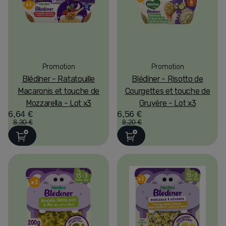
Promotion
Promotion
Blédîner - Ratatouille
Blédîner - Risotto de
Macaronis et touche de
Courgettes et touche de
Mozzarella - Lot x3
Gruyère - Lot x3
6,64 €
6,56 €
8,30 €
8,20 €