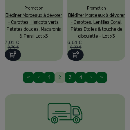
Promotion
Promotion
Blédîner Morceaux à dévorer
Blédîner Morceaux à dévorer
- Carottes, Haricots verts,
- Carottes, Lentilles Corail,
Patates douces, Macaronis
Pâtes Etoiles & touche de
& Persil Lot x3
ciboulette - Lot x3
7,01 €
6,64 €
8,76 €
8,30 €
«
‹
1
2
3
4
›
»