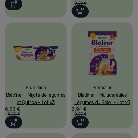
8,30 €
Promotion
Promotion
Blédîner - Mijoté de légumes
Blédîner - Multicéréales
et Quinoa - Lot x3
Légumes du Soleil - Lot x3
6,88 €
6,94 €
8,60 €
8,67 €