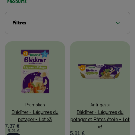
PRODUITS
Filtres
Promotion
Anti-gaspi
Blédîner - Légumes du
Blédîner - Légumes du
potager - Lot x3
potager et Pâtes étoile - Lot
7,37 €
x3
9,21 €
5,81 €