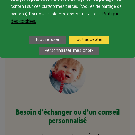
contenu sur des plateformes tierces (cookies de partage de
Politique
contenu). Pour plus d'informations, veuillez lire la
JE COMMANDE !
des cookies.
Tout refuser
Tout accepter
Personnaliser mes choix
Besoin d’échanger ou d’un conseil
personnalisé