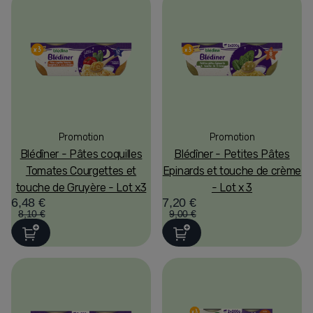
Promotion
Promotion
Blédîner - Pâtes coquilles
Blédîner - Petites Pâtes
Tomates Courgettes et
Epinards et touche de crème
touche de Gruyère - Lot x3
- Lot x 3
6,48 €
7,20 €
8,10 €
9,00 €