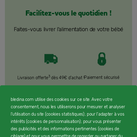
Facilitez-vous le quotidien !
Faites-vous livrer l'alimentation de votre bébé
3
Paiement sécurisé
Livraison offerte
dès 49€ d'achat !
bledina.com utilise des cookies sur ce site. Avec votre
consentement, nous les utiliserons pour mesurer et analyser
l'utilisation du site (cookies statistiques) ; pour l'adapter à vos
Service client à l'écoute
intérêts (cookies de personnalisation) ; pour vous présenter
des publicités et des informations pertinentes (cookies de
ciblage) et pour vous permettre de regarder ou partager du