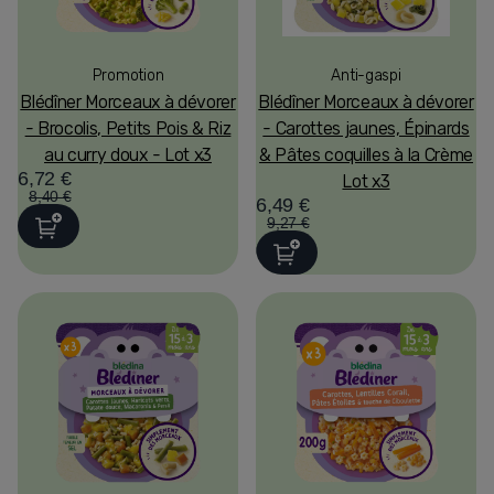
Promotion
Anti-gaspi
Blédîner Morceaux à dévorer
Blédîner Morceaux à dévorer
- Brocolis, Petits Pois & Riz
- Carottes jaunes, Épinards
au curry doux - Lot x3
& Pâtes coquilles à la Crème
6,72 €
Lot x3
8,40 €
6,49 €
9,27 €