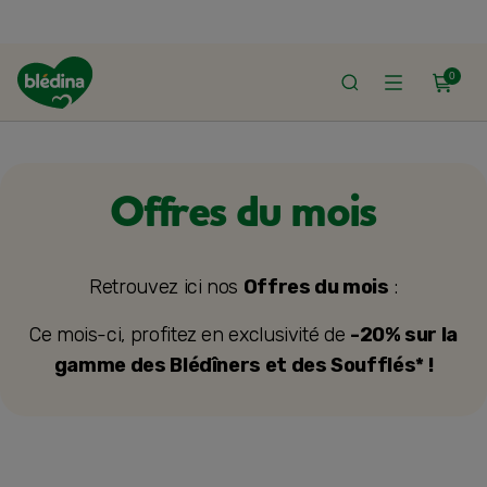
0
ACCUEIL
LE SHOP
BONS PLANS & PROMOS
OFFRES DU MOIS
Offres du mois
Retrouvez ici nos
Offres du mois
:
Ce mois-ci, profitez en exclusivité de
-20% sur la
gamme des Blédîners et des Soufflés* !