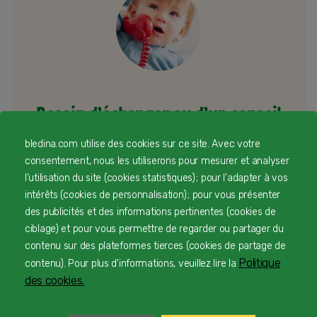
Besoin d’échanger ou d’un conseil
personnalisé
bledina.com utilise des cookies sur ce site. Avec votre
consentement, nous les utiliserons pour mesurer et analyser
Une équipe d’experts en nutrition infantile rien que
l'utilisation du site (cookies statistiques) ; pour l'adapter à vos
pour vous 24/7 gratuitement
intérêts (cookies de personnalisation) ; pour vous présenter
des publicités et des informations pertinentes (cookies de
ciblage) et pour vous permettre de regarder ou partager du
contenu sur des plateformes tierces (cookies de partage de
1
Service et appel gratuits en France hors collectivités
Politique
contenu). Pour plus d'informations, veuillez lire la
d'Outre-Mer​
des cookies.
2
du lundi au vendredi de 9h à 19h et samedi de 9h à 18h