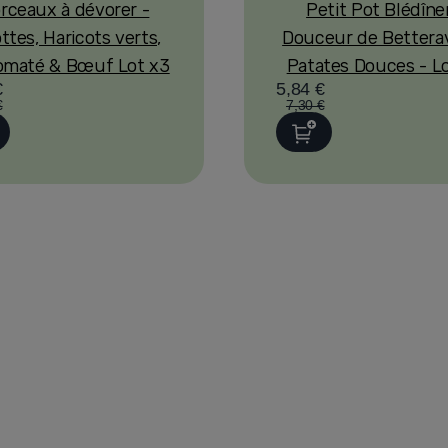
rceaux à dévorer -
Petit Pot Blédîne
ttes, Haricots verts,
Douceur de Bettera
Tomaté & Bœuf Lot x3
Patates Douces - L
€
5,84 €
€
7,30 €