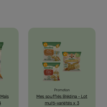
Promotion
 Maïs
Mes soufflés Blédina - Lot
4
multi-variétés x 3