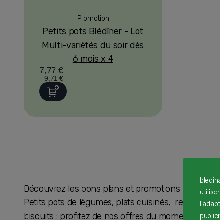
Promotion
Petits pots Blédîner - Lot
Multi-variétés du soir dès
6 mois x 4
7,77 €
9,71 €
bledin
Découvrez les bons plans et promotions Blédina sur
utilise
Petits pots de légumes, plats cuisinés, recettes as
l'adap
biscuits : profitez de nos offres du moment pour 
public