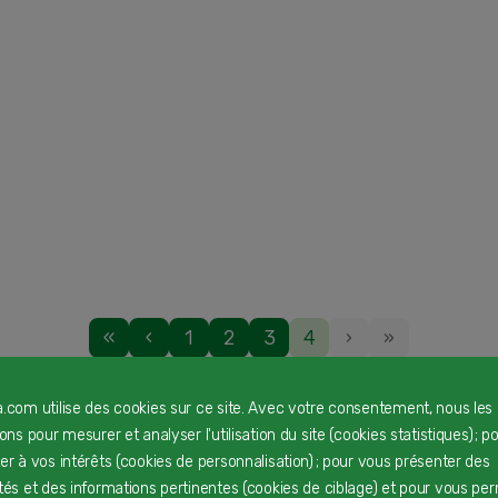
«
‹
1
2
3
4
›
»
a.com utilise des cookies sur ce site. Avec votre consentement, nous les
 une sélection de produits pour bébé, selon son âge et s
rons pour mesurer et analyser l'utilisation du site (cookies statistiques) ; p
sociant légumes, féculents, viande ou poisson, gourdes ou
ter à vos intérêts (cookies de personnalisation) ; pour vous présenter des
commander en ligne à prix avantageux.
ités et des informations pertinentes (cookies de ciblage) et pour vous pe