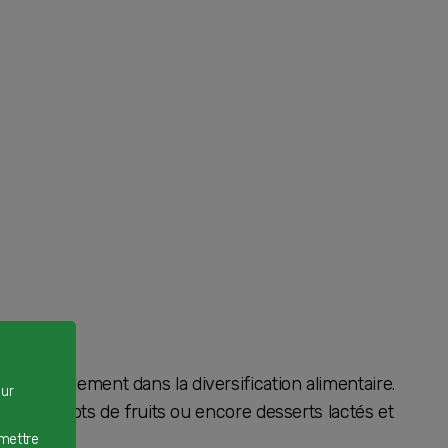
on avancement dans la diversification alimentaire.
our
 petits pots de fruits ou encore desserts lactés et
rmettre