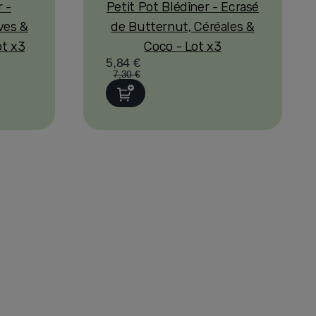
r -
Petit Pot Blédîner - Ecrasé
ves &
de Butternut, Céréales &
ot x3
Coco - Lot x3
5,84 €
7,30 €