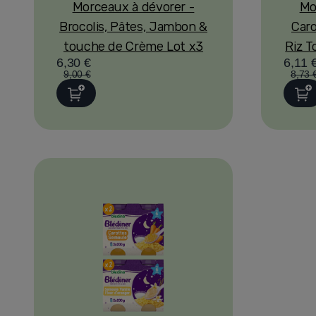
Morceaux à dévorer -
Mo
Brocolis, Pâtes, Jambon &
Caro
touche de Crème Lot x3
Riz 
6,30 €
6,11 
9,00 €
8,73 