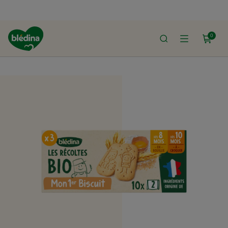
0
ACCUEIL
LE SHOP