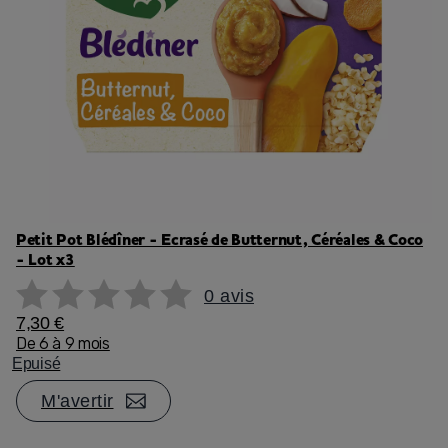
Petit Pot Blédîner - Ecrasé de Butternut, Céréales & Coco
- Lot x3
0 avis
7,30 €
De 6 à 9 mois
Epuisé
M'avertir