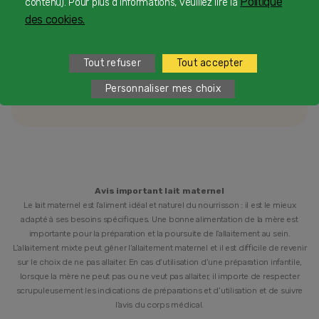
Politique
contenu). Pour plus d'informations, veuillez lire la
des cookies.
1
Service et appel gratuits en France hors collectivités
d'Outre-Mer​
Tout refuser
Tout accepter
2
Personnaliser mes choix
du lundi au vendredi de 9h à 19h et samedi de 9h à 18h
Avis important lait maternel
Le lait maternel est l’aliment idéal et naturel du nourrisson : il est le mieux
adapté à ses besoins spécifiques. Une bonne alimentation de la mère est
importante pour la préparation et la poursuite de l’allaitement au sein.
L’allaitement mixte peut gêner l’allaitement maternel et il est difficile de revenir
sur le choix de ne pas allaiter. En cas d’utilisation d’une préparation infantile,
lorsque la mère ne peut pas ou ne veut pas allaiter, il importe de respecter
scrupuleusement les indications de préparations et d’utilisation et de suivre
l’avis du corps médical.