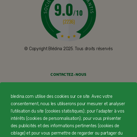
© Copyright Blédina 2025. Tous droits réservés
CONTACTEZ-NOUS
LIVRAISON
bledina.com utilise des cookies sur ce site. Avec votre
PAIEMENT SÉCURISÉ
consentement, nous les utiliserons pour mesurer et analyser
l'utilisation du site (cookies statistiques) ; pour l'adapter à vos
PROFESSIONNELS DE SANTÉ
intérêts (cookies de personnalisation) ; pour vous présenter
des publicités et des informations pertinentes (cookies de
FAQ
ciblage) et pour vous permettre de regarder ou partager du