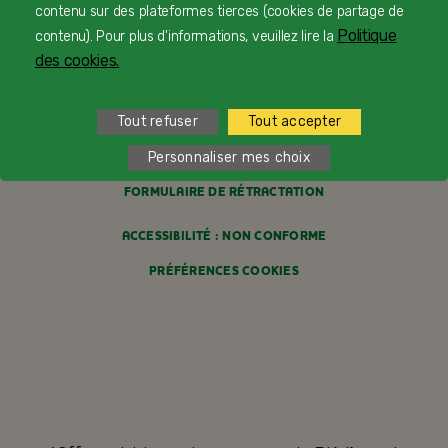
contenu sur des plateformes tierces (cookies de partage de
MENTIONS LÉGALES
Politique
contenu). Pour plus d'informations, veuillez lire la
des cookies.
POLITIQUE COOKIES
POLITIQUE DE CONFIDENTIALITÉ
Tout refuser
Tout accepter
CONDITIONS GÉNÉRALES DE VENTE
Personnaliser mes choix
FORMULAIRE DE RÉTRACTATION
ACCESSIBILITÉ : NON CONFORME
PRÉFÉRENCES COOKIES