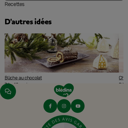
Recettes
D'autres idées
Bûche au chocolat
Char
Dès 12 mois
Dès