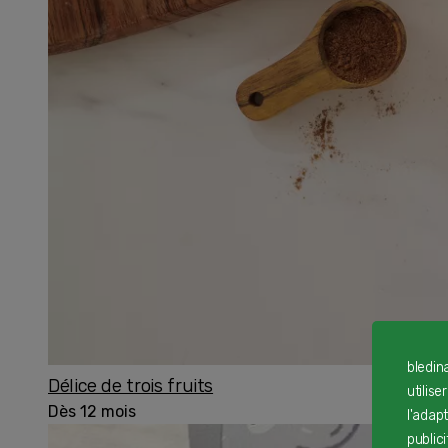
bledin
Délice de trois fruits
utilise
Dès 12 mois
l'adap
public