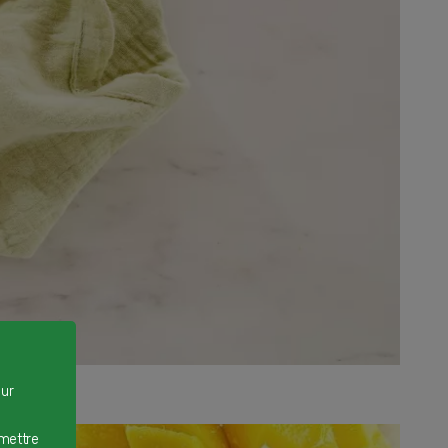
our
rmettre