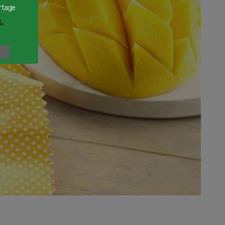
rtage
.