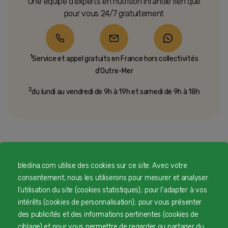
Une équipe d’experts en nutrition infantile rien que
pour vous 24/7 gratuitement
1
Service et appel gratuits en France hors collectivités
d'Outre-Mer​
2
du lundi au vendredi de 9h à 19h et samedi de 9h à 18h
bledina.com utilise des cookies sur ce site. Avec votre
consentement, nous les utiliserons pour mesurer et analyser
l'utilisation du site (cookies statistiques) ; pour l'adapter à vos
intérêts (cookies de personnalisation) ; pour vous présenter
des publicités et des informations pertinentes (cookies de
ciblage) et pour vous permettre de regarder ou partager du