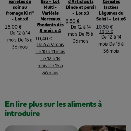
variétés du
Bio - Lot
d'Artichauts
Céréales
soir au
Multi-
Dinde et persil
lactées
fromage Kiri®
Variétés
- Lot x3
Légumes du
- Lot x6
Morceaux
Soleil - Lot x6
8,50 €
Fondants dès
15,00 €
10,50 €
De 12 à 14
8 mois x 4
13,13 €
De 12 à 14
mois
De 15 à
De 12 à 14
10,40 €
mois
De 15 à
36 mois
mois
De 15 à
De 6 à 9 mois
36 mois
36 mois
De 10 à 11 mois
De 12 à 14
mois
De 15 à
36 mois
En lire plus sur les aliments à
introduire