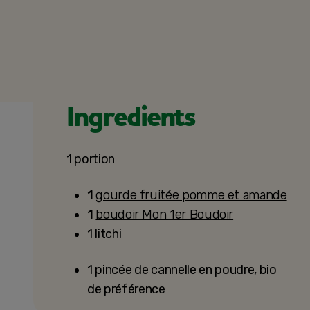
Ingredients
1 portion
1
gourde fruitée pomme et amande
1
boudoir Mon 1er Boudoir
1 litchi
1 pincée de cannelle en poudre, bio
de préférence