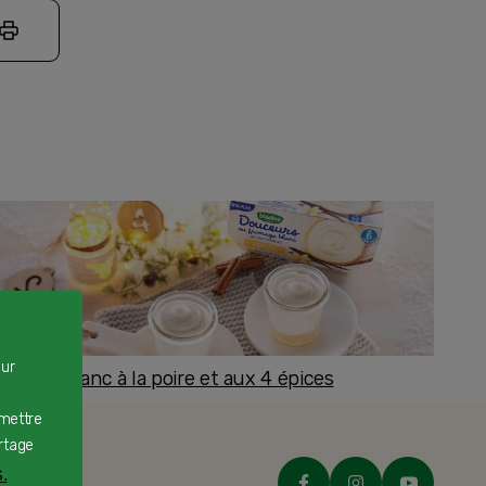
our
romage blanc à la poire et aux 4 épices
ès 8 mois
rmettre
rtage
.