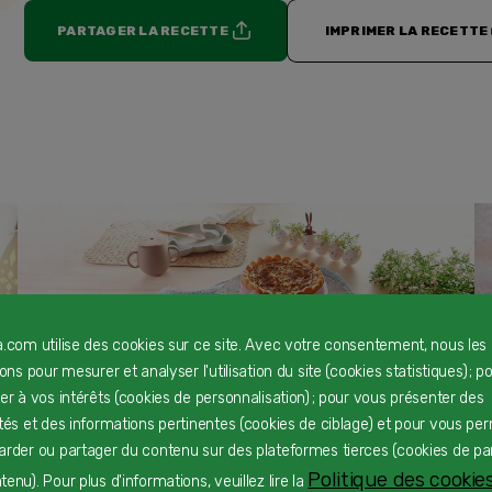
PARTAGER LA RECETTE
IMPRIMER LA RECETTE
a.com utilise des cookies sur ce site. Avec votre consentement, nous les
rons pour mesurer et analyser l'utilisation du site (cookies statistiques) ; p
Charlotte de Pâques
F
ter à vos intérêts (cookies de personnalisation) ; pour vous présenter des
Dès 24 mois
D
ités et des informations pertinentes (cookies de ciblage) et pour vous pe
arder ou partager du contenu sur des plateformes tierces (cookies de pa
Politique des cookies
enu). Pour plus d'informations, veuillez lire la