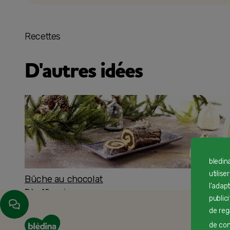
Recettes
D'autres idées
bledin
utilise
Bûche au chocolat
l'adap
Dès 12 mois
public
de reg
de cont