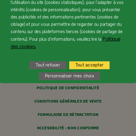
l'utilisation du site (cookies statistiques) ; pour l'adapter à vos
LIVRAISON
intérêts (cookies de personnalisation) ; pour vous présenter
des publicités et des informations pertinentes (cookies de
PAIEMENT SÉCURISÉ
ciblage) et pour vous permettre de regarder ou partager du
contenu sur des plateformes tierces (cookies de partage de
PROFESSIONNELS DE SANTÉ
Politique
contenu). Pour plus d'informations, veuillez lire la
des cookies.
FAQ
MENTIONS LÉGALES
Tout refuser
Tout accepter
POLITIQUE COOKIES
Personnaliser mes choix
POLITIQUE DE CONFIDENTIALITÉ
CONDITIONS GÉNÉRALES DE VENTE
FORMULAIRE DE RÉTRACTATION
ACCESSIBILITÉ : NON CONFORME