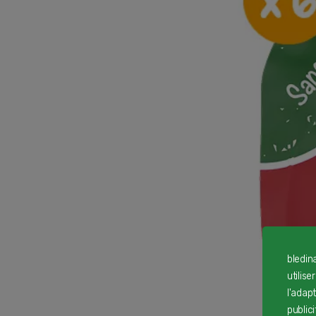
bledin
utilise
l'adap
public