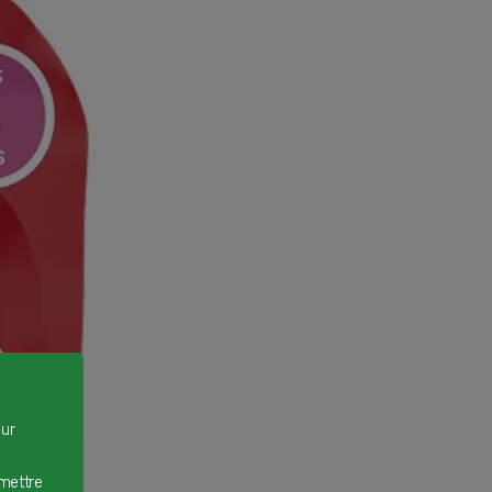
our
rmettre