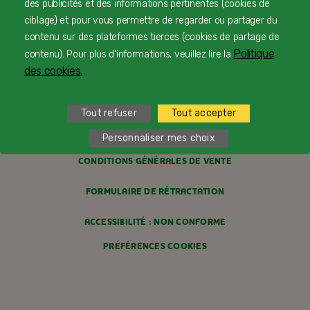
des publicités et des informations pertinentes (cookies de
PROFESSIONNELS DE SANTÉ
ciblage) et pour vous permettre de regarder ou partager du
contenu sur des plateformes tierces (cookies de partage de
FAQ
Politique
contenu). Pour plus d'informations, veuillez lire la
des cookies.
MENTIONS LÉGALES
POLITIQUE COOKIES
Tout refuser
Tout accepter
POLITIQUE DE CONFIDENTIALITÉ
Personnaliser mes choix
CONDITIONS GÉNÉRALES DE VENTE
FORMULAIRE DE RÉTRACTATION
ACCESSIBILITÉ : NON CONFORME
PRÉFÉRENCES COOKIES