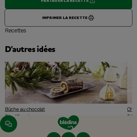
PARTAGER LA RECETTE
IMPRIMER LA RECETTE
Recettes
D'autres idées
Bûche au chocolat
Char
Dès 12 mois
Dès