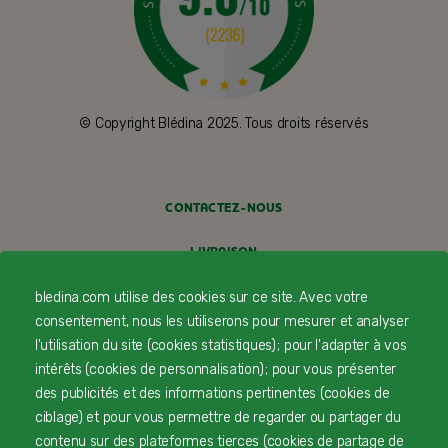
© Copyright Blédina 2025. Tous droits réservés
CONTACTEZ-NOUS
LIVRAISON
PAIEMENT SÉCURISÉ
bledina.com utilise des cookies sur ce site. Avec votre
consentement, nous les utiliserons pour mesurer et analyser
PROFESSIONNELS DE SANTÉ
l'utilisation du site (cookies statistiques) ; pour l'adapter à vos
intérêts (cookies de personnalisation) ; pour vous présenter
FAQ
des publicités et des informations pertinentes (cookies de
ciblage) et pour vous permettre de regarder ou partager du
MENTIONS LÉGALES
contenu sur des plateformes tierces (cookies de partage de