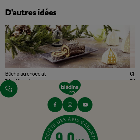
D'autres idées
Bûche au chocolat
Char
Dès 12 mois
Dès