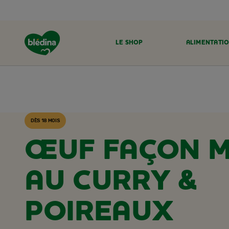
LE SHOP
ALIMENTATIO
ACCUEIL
RECETTES BLÉDINA
DÈS 18 MOIS
ŒUF FAÇON 
AU CURRY &
POIREAUX