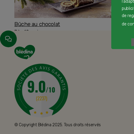
l'adap
public
de reg
Bûche au chocolat
de cont
Dès 12 mois
© Copyright Blédina 2025. Tous droits réservés