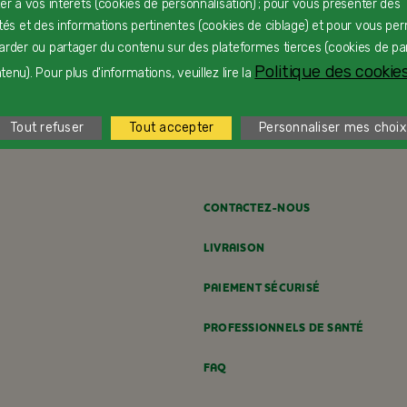
ter à vos intérêts (cookies de personnalisation) ; pour vous présenter des
ités et des informations pertinentes (cookies de ciblage) et pour vous pe
arder ou partager du contenu sur des plateformes tierces (cookies de pa
Politique des cookies
Charlotte de Pâques
F
enu). Pour plus d'informations, veuillez lire la
Dès 24 mois
D
Tout refuser
Tout accepter
Personnaliser mes choix
CONTACTEZ-NOUS
LIVRAISON
PAIEMENT SÉCURISÉ
PROFESSIONNELS DE SANTÉ
FAQ