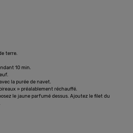
e terre.
endant 10 min.
œuf.
 avec la purée de navet.
poireaux » préalablement réchauffé.
posez le jaune parfumé dessus. Ajoutez le filet du
.