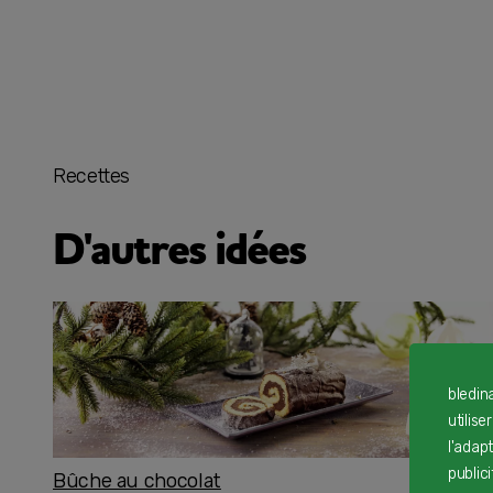
Recettes
D'autres idées
bledin
utilise
l'adap
public
Bûche au chocolat