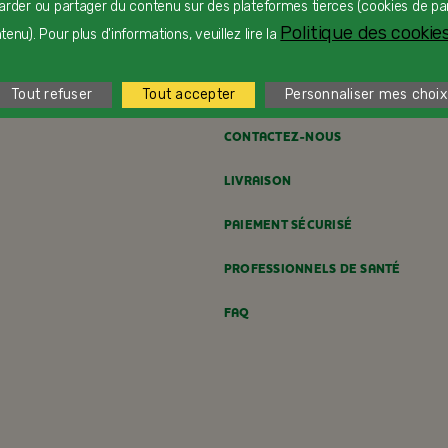
arder ou partager du contenu sur des plateformes tierces (cookies de pa
Dès 24 mois
D
Politique des cookies
enu). Pour plus d'informations, veuillez lire la
Tout refuser
Tout accepter
Personnaliser mes choix
CONTACTEZ-NOUS
LIVRAISON
PAIEMENT SÉCURISÉ
PROFESSIONNELS DE SANTÉ
FAQ