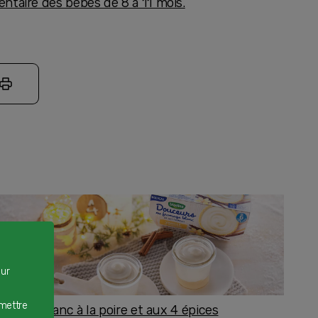
mentaire des bébés de 8 à 11 mois.
our
rmettre
romage blanc à la poire et aux 4 épices