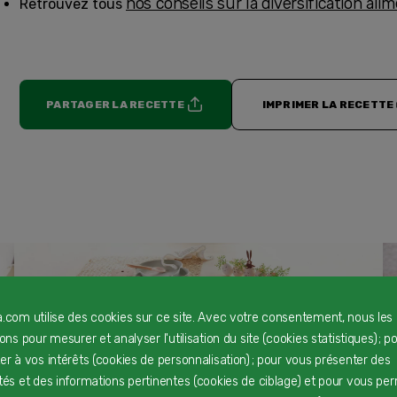
nos conseils sur la diversification ali
Retrouvez tous
PARTAGER LA RECETTE
IMPRIMER LA RECETTE
a.com utilise des cookies sur ce site. Avec votre consentement, nous les
rons pour mesurer et analyser l'utilisation du site (cookies statistiques) ; p
ter à vos intérêts (cookies de personnalisation) ; pour vous présenter des
ités et des informations pertinentes (cookies de ciblage) et pour vous pe
Charlotte de Pâques
F