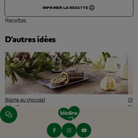
IMPRIMER LA RECETTE
Recettes
D'autres idées
Bûche au chocolat
Char
Dès 12 mois
Dès