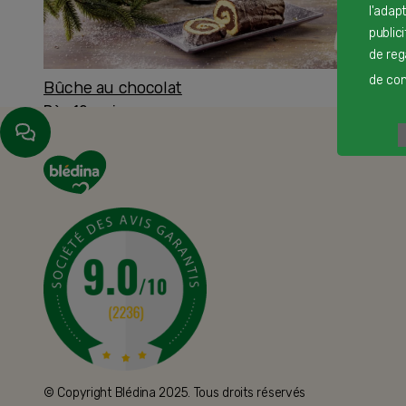
l'adap
public
de reg
de cont
Bûche au chocolat
Dès 12 mois
© Copyright Blédina 2025. Tous droits réservés