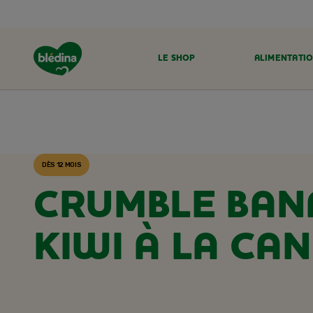
LE SHOP
ALIMENTATIO
ACCUEIL
RECETTES BLÉDINA
DÈS 12 MOIS
CRUMBLE BAN
KIWI À LA CA