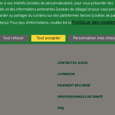
ter à vos intérêts (cookies de personnalisation) ; pour vous présenter des
ités et des informations pertinentes (cookies de ciblage) et pour vous pe
arder ou partager du contenu sur des plateformes tierces (cookies de pa
Politique des cookies
enu). Pour plus d'informations, veuillez lire la
Charlotte de Pâques
F
Dès 24 mois
D
Tout refuser
Tout accepter
Personnaliser mes choix
CONTACTEZ-NOUS
LIVRAISON
PAIEMENT SÉCURISÉ
PROFESSIONNELS DE SANTÉ
FAQ