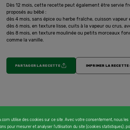
Dès 12 mois, cette recette peut également être servie fr
proposés au bébé :
dès 4 mois, sans épice ou herbe fraîche, cuisson vapeur e
dès 6 mois, en texture lisse, cuits à la vapeur ou crus, 
dès 8 mois, en texture moulinée ou petits morceaux fond
comme la vanille.
PARTAGER LA RECETTE
IMPRIMER LA RECETTE
a.com utilise des cookies sur ce site. Avec votre consentement, nous les
rons pour mesurer et analyser l'utilisation du site (cookies statistiques) ; p