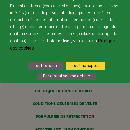
CONTACTEZ-NOUS
l'utilisation du site (cookies statistiques) ; pour l'adapter à vos
intérêts (cookies de personnalisation) ; pour vous présenter
LIVRAISON
des publicités et des informations pertinentes (cookies de
ciblage) et pour vous permettre de regarder ou partager du
PAIEMENT SÉCURISÉ
contenu sur des plateformes tierces (cookies de partage de
PROFESSIONNELS DE SANTÉ
Politique
contenu). Pour plus d'informations, veuillez lire la
des cookies.
FAQ
Tout refuser
Tout accepter
MENTIONS LÉGALES
Personnaliser mes choix
POLITIQUE COOKIES
POLITIQUE DE CONFIDENTIALITÉ
CONDITIONS GÉNÉRALES DE VENTE
FORMULAIRE DE RÉTRACTATION
ACCESSIBILITÉ : NON CONFORME