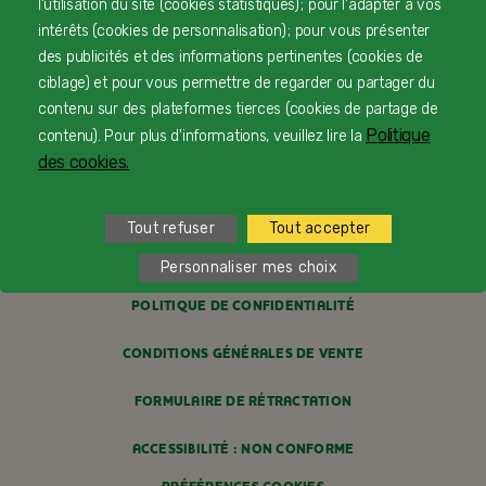
l'utilisation du site (cookies statistiques) ; pour l'adapter à vos
LIVRAISON
intérêts (cookies de personnalisation) ; pour vous présenter
des publicités et des informations pertinentes (cookies de
PAIEMENT SÉCURISÉ
ciblage) et pour vous permettre de regarder ou partager du
contenu sur des plateformes tierces (cookies de partage de
PROFESSIONNELS DE SANTÉ
Politique
contenu). Pour plus d'informations, veuillez lire la
des cookies.
FAQ
MENTIONS LÉGALES
Tout refuser
Tout accepter
POLITIQUE COOKIES
Personnaliser mes choix
POLITIQUE DE CONFIDENTIALITÉ
CONDITIONS GÉNÉRALES DE VENTE
FORMULAIRE DE RÉTRACTATION
ACCESSIBILITÉ : NON CONFORME