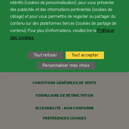
intérêts (cookies de personnalisation) ; pour vous présenter
PAIEMENT SÉCURISÉ
des publicités et des informations pertinentes (cookies de
ciblage) et pour vous permettre de regarder ou partager du
PROFESSIONNELS DE SANTÉ
contenu sur des plateformes tierces (cookies de partage de
Politique
contenu). Pour plus d'informations, veuillez lire la
FAQ
des cookies.
MENTIONS LÉGALES
Tout refuser
Tout accepter
POLITIQUE COOKIES
Personnaliser mes choix
POLITIQUE DE CONFIDENTIALITÉ
CONDITIONS GÉNÉRALES DE VENTE
FORMULAIRE DE RÉTRACTATION
ACCESSIBILITÉ : NON CONFORME
PRÉFÉRENCES COOKIES