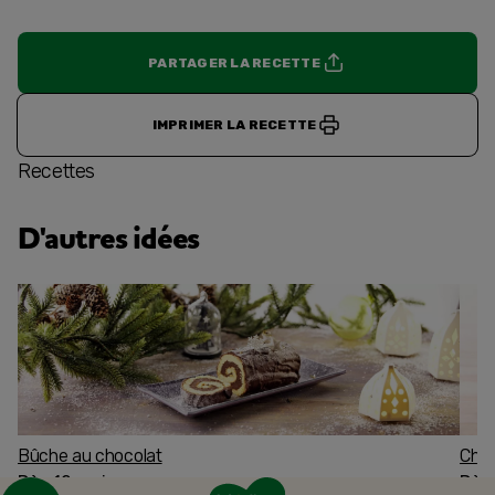
PARTAGER LA RECETTE
IMPRIMER LA RECETTE
Recettes
D'autres idées
Bûche au chocolat
Char
Dès 12 mois
Dès