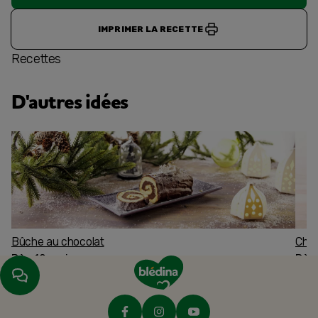
IMPRIMER LA RECETTE
Recettes
D'autres idées
Bûche au chocolat
Char
Dès 12 mois
Dès