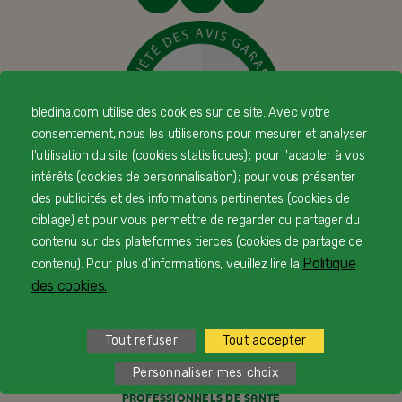
bledina.com utilise des cookies sur ce site. Avec votre
consentement, nous les utiliserons pour mesurer et analyser
l'utilisation du site (cookies statistiques) ; pour l'adapter à vos
intérêts (cookies de personnalisation) ; pour vous présenter
des publicités et des informations pertinentes (cookies de
© Copyright Blédina 2025. Tous droits réservés
ciblage) et pour vous permettre de regarder ou partager du
contenu sur des plateformes tierces (cookies de partage de
Politique
contenu). Pour plus d'informations, veuillez lire la
CONTACTEZ-NOUS
des cookies.
LIVRAISON
Tout refuser
Tout accepter
PAIEMENT SÉCURISÉ
Personnaliser mes choix
PROFESSIONNELS DE SANTÉ