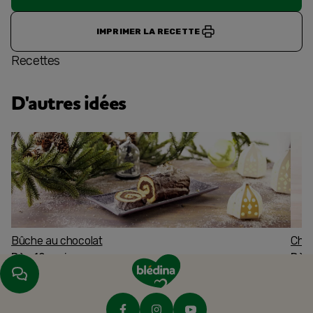
IMPRIMER LA RECETTE
Recettes
D'autres idées
Bûche au chocolat
Char
Dès 12 mois
Dès